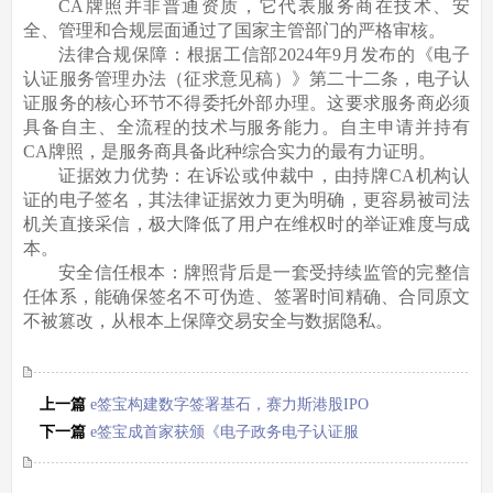
CA牌照并非普通资质，它代表服务商在技术、安
全、管理和合规层面通过了国家主管部门的严格审核。
法律合规保障：根据工信部2024年9月发布的《电子
认证服务管理办法（征求意见稿）》第二十二条，电子认
证服务的核心环节不得委托外部办理。这要求服务商必须
具备自主、全流程的技术与服务能力。自主申请并持有
CA牌照，是服务商具备此种综合实力的最有力证明。
证据效力优势：在诉讼或仲裁中，由持牌CA机构认
证的电子签名，其法律证据效力更为明确，更容易被司法
机关直接采信，极大降低了用户在维权时的举证难度与成
本。
安全信任根本：牌照背后是一套受持续监管的完整信
任体系，能确保签名不可伪造、签署时间精确、合同原文
不被篡改，从根本上保障交易安全与数据隐私。
上一篇
e签宝构建数字签署基石，赛力斯港股IPO
创全球车企募资纪录
下一篇
e签宝成首家获颁《电子政务电子认证服
务机构资质证书》的浙江民营企业