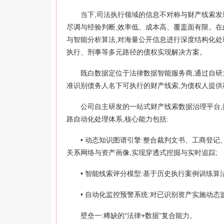
当下,司法执行领域的信息不对称与财产线索发
尽调与经验判断,效率低、成本高、覆盖面有限。在
与智能分析算法,对海量公开信息进行深度结构化处
执行、刑事等多元路径的债权实现解决方案。
既白数据定位于法律数据智能服务商,通过自研
准识别债务人名下可执行的财产线索,为债权人提
公司自主研发的一站式财产线索数据治理平台
路自动化处理体系,核心能力包括:
• 动态知识图谱引擎:整合裁判文书、工商登
关系网络与资产画像,实现穿透式挖掘与实时追踪;
• 智能线索评分模型:基于历史执行案例训练算
• 自动化监控预警系统:对已识别资产实施动态
壁垒一:稀缺的“法律+数据”复合能力。