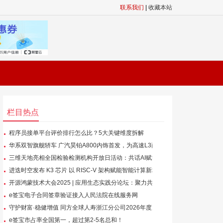
联系我们
|
收藏本站
栏目热点
程序员接单平台评价排行怎么比？5大关键维度拆解
华系双智旗舰轿车 广汽昊铂A800内饰首发，为高速L3商
用冲刺
三维天地亮相全国检验检测机构开放日活动：共话AI赋能
检验检测自动化新格局
进迭时空发布 K3 芯片 以 RISC-V 架构赋能智能计算新场
景
开源鸿蒙技术大会2025 | 应用生态实践分论坛：聚力共
建生态，创新共筑未来
e签宝电子合同签章验证接入人民法院在线服务网
守护财富·稳健增值 同方全球人寿浙江分公司2026年度财
富节发布会圆满举行
e签宝市占率全国第一，超过第2-5名总和！