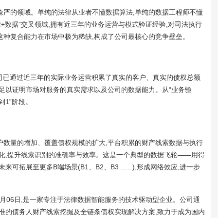
森严的领域。单纯的法律从业者不懂数据算法,单纯的数据工程师不懂
律+数据”交叉领域,拥有近三年的业务运营与模式验证经验,对司法执行
这种复合能力在市场中极为稀缺,构成了公司最核心的竞争壁垒。
,公司已通过近三年的实际业务运营积累了真实的客户、真实的债权总额
足以证明市场对服务的真实需求以及公司的数据能力。从“业务验
到1”阶段。
户数量的增加、覆盖债权规模的扩大,平台积累的财产线索数据与执行
化,提升线索识别的准确率与效率。这是一个典型的数据飞轮——用得
可拓展至更多B端场景(B1、B2、B3……),形成网络效应,进一步
5月06日,是一家专注于法律数据智能服务的技术驱动型企业。公司通
准的债务人财产线索挖掘及全链条债权实现解决方案,致力于成为国内