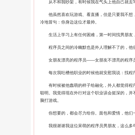
从不和我吵架，有时候我在气头上他自己就去写
他虽然喜欢玩游戏、看直播，但是只要我不想，
冷地冒句：你身边这位才最帅。
生活上学习上有任何困难，第一时间找男朋友，
程序员之间的冷幽默也是外人理解不了的，他们
女朋友漂亮的程序员——女朋友不漂亮的程序员
每次我吐槽他职业的时候他就安慰我说：找程序员
有时候被他蠢萌的样子给融化，外人都觉得程序
聪明。我觉得现在外行对这个职业误会挺深的，并
脑打游戏。
你想要的，都会尽力给你。面包和爱情，他们
我很谢谢我这位呆萌的程序员男朋友，这么多年