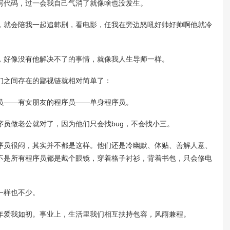
代码，过一会我自己气消了就像啥也没发生。
就会陪我一起追韩剧，看电影，任我在旁边怒吼好帅好帅啊他就冷
好像没有他解决不了的事情，就像我人生导师一样。
之间存在的鄙视链就相对简单了：
——有女朋友的程序员——单身程序员。
做老公就对了，因为他们只会找bug，不会找小三。
员很闷，其实并不都是这样。他们还是冷幽默、体贴、善解人意、
不是所有程序员都是戴个眼镜，穿着格子衬衫，背着书包，只会修电
一样也不少。
爱我如初。事业上，生活里我们相互扶持包容，风雨兼程。