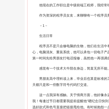
他现在的工作职位是中级前端工程师，我经常吐
作为资深的程序员女友，来聊聊有一个程序员
－1－
生活日常
程序员不是只会修电脑的生物，他们在生活中有
心，电脑清灰、重装系统，他可以承包一切电子产
第一时间先给男朋友打电话报修，虽然他一再强调
感觉有一个技术大牛陪在身边，简直无所不能
男朋友高中理科读上来，毕业后也算是标准的工
天都只是和一些数字符号代码打交道。
这一点我深有感触。关于情商方面，他好像永远不
我！每逢过节日都需要我提前提醒他“嗯纪念日快到
选好款式和色号直接把链接甩给他。有时候抱怨一