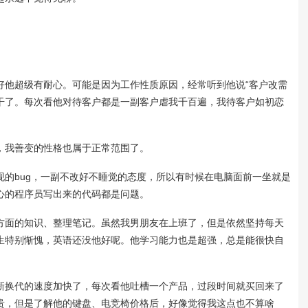
他超级有耐心。可能是因为工作性质原因，经常听到他说“客户改需
干了。每次看他对待客户都是一副客户虐我千百遍，我待客户如初恋
我善变的性格也属于正常范围了。
bug，一副不改好不睡觉的态度，所以有时候在电脑面前一坐就是
心的程序员写出来的代码都是问题。
面的知识、整理笔记。虽然我男朋友在上班了，但是依然坚持每天
生特别惭愧，英语还没他好呢。他学习能力也是超强，总是能很快自
换代的速度加快了，每次看他吐槽一个产品，过段时间就买回来了
贵，但是了解他的键盘、电竞椅价格后，好像觉得我这点也不算啥