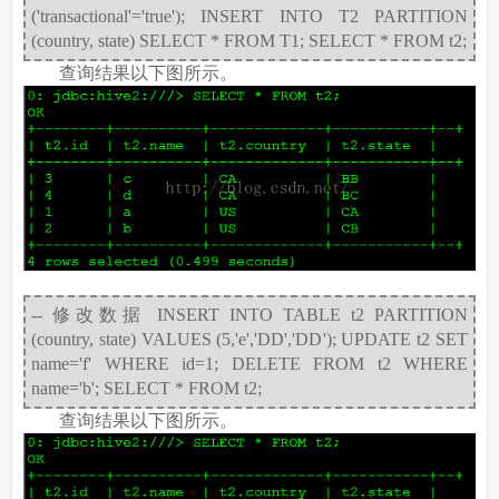
('transactional'='true'); INSERT INTO T2 PARTITION
(country, state) SELECT * FROM T1; SELECT * FROM t2;
查询结果以下图所示。
-- 修改数据 INSERT INTO TABLE t2 PARTITION
(country, state) VALUES (5,'e','DD','DD'); UPDATE t2 SET
name='f' WHERE id=1; DELETE FROM t2 WHERE
name='b'; SELECT * FROM t2;
查询结果以下图所示。