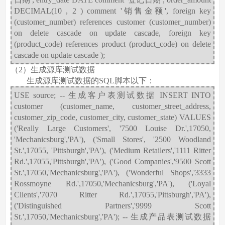
DECIMAL(10 , 2 ) comment '销售金额', foreign key
(customer_number) references customer (customer_number)
on delete cascade on update cascade, foreign key
(product_code) references product (product_code) on delete
cascade on update cascade );
（2）生成源库测试数据
生成源库测试数据的SQL脚本以下：
USE source; -- 生成客户表测试数据 INSERT INTO
customer (customer_name, customer_street_address,
customer_zip_code, customer_city, customer_state) VALUES
('Really Large Customers', '7500 Louise Dr.',17050,
'Mechanicsburg','PA'), ('Small Stores', '2500 Woodland
St.',17055, 'Pittsburgh','PA'), ('Medium Retailers','1111 Ritter
Rd.',17055,'Pittsburgh','PA'), ('Good Companies','9500 Scott
St.',17050,'Mechanicsburg','PA'), ('Wonderful Shops','3333
Rossmoyne Rd.',17050,'Mechanicsburg','PA'), ('Loyal
Clients','7070 Ritter Rd.',17055,'Pittsburgh','PA'),
('Distinguished Partners','9999 Scott
St.',17050,'Mechanicsburg','PA'); -- 生成产品表测试数据