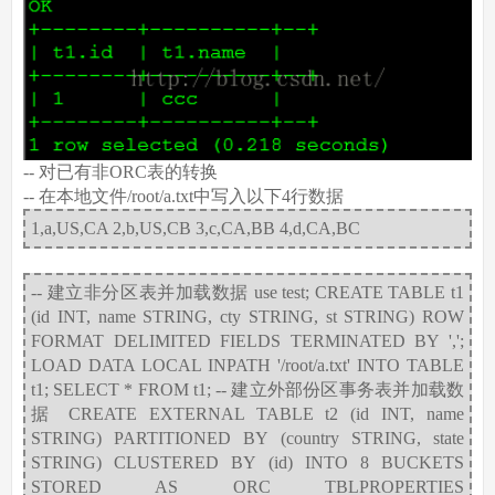
-- 对已有非ORC表的转换
-- 在本地文件/root/a.txt中写入以下4行数据
1,a,US,CA 2,b,US,CB 3,c,CA,BB 4,d,CA,BC
-- 建立非分区表并加载数据 use test; CREATE TABLE t1
(id INT, name STRING, cty STRING, st STRING) ROW
FORMAT DELIMITED FIELDS TERMINATED BY ',';
LOAD DATA LOCAL INPATH '/root/a.txt' INTO TABLE
t1; SELECT * FROM t1; -- 建立外部份区事务表并加载数
据 CREATE EXTERNAL TABLE t2 (id INT, name
STRING) PARTITIONED BY (country STRING, state
STRING) CLUSTERED BY (id) INTO 8 BUCKETS
STORED AS ORC TBLPROPERTIES