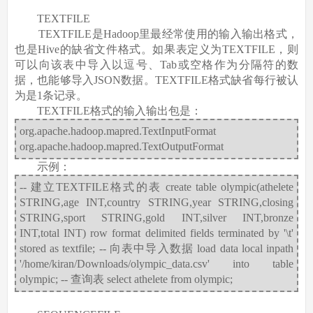
TEXTFILE
TEXTFILE是Hadoop里最经常使用的输入输出格式，
也是Hive的缺省文件格式。如果表定义为TEXTFILE，则
可以向该表中导入以逗号、Tab或空格作为分隔符的数
据，也能够导入JSON数据。TEXTFILE格式缺省每行被认
为是1条记录。
TEXTFILE格式的输入输出包是：
org.apache.hadoop.mapred.TextInputFormat
org.apache.hadoop.mapred.TextOutputFormat
示例：
-- 建立TEXTFILE格式的表 create table olympic(athelete
STRING,age INT,country STRING,year STRING,closing
STRING,sport STRING,gold INT,silver INT,bronze
INT,total INT) row format delimited fields terminated by '\t'
stored as textfile; -- 向表中导入数据 load data local inpath
'/home/kiran/Downloads/olympic_data.csv' into table
olympic; -- 查询表 select athelete from olympic;