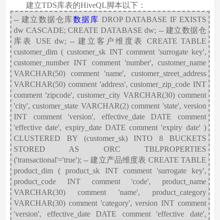
建立TDS库表的HiveQL脚本以下：
-- 建立数据仓库
数据库
DROP DATABASE IF EXISTS
dw CASCADE; CREATE DATABASE dw; -- 建立数据仓
库表 USE dw; -- 建立客户维度表 CREATE TABLE
customer_dim ( customer_sk INT comment 'surrogate key',
customer_number INT comment 'number', customer_name
VARCHAR(50) comment 'name', customer_street_address
VARCHAR(50) comment 'address', customer_zip_code INT
comment 'zipcode', customer_city VARCHAR(30) comment
'city', customer_state VARCHAR(2) comment 'state', version
INT comment 'version', effective_date DATE comment
'effective date', expiry_date DATE comment 'expiry date' )
CLUSTERED BY (customer_sk) INTO 8 BUCKETS
STORED AS ORC TBLPROPERTIES
('transactional'='true'); -- 建立产品维度表 CREATE TABLE
product_dim ( product_sk INT comment 'surrogate key',
product_code INT comment 'code', product_name
VARCHAR(30) comment 'name', product_category
VARCHAR(30) comment 'category', version INT comment
'version', effective_date DATE comment 'effective date',