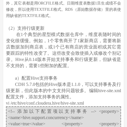
外，其它表都是用ORCFILE格式。日期维度表数据1旦生成绩不会
修改，所以使用TEXTFILE格式。RDS（原始数据存储）里的表使
用缺省的TEXTFILE格式。
（2）支持行级更新
在1个典型的星型模式数据仓库中，维度表随时间的
变化很缓慢。例如，1个零售商开了1家新商店，需要将新
店数据加到商店表，或1个已有商店的营业面积或其它需
要跟踪的特性改变了。这些改变会致使插入或修改个别记
录。Hive从0.14版本开始支持事务和行级更新，但缺省是
不支持的，需要1些附加的配置。
a）配置Hive支持事务
CDH 5.7.0包括的Hive版本是1.1.0，可以支持事务及行
级更新，但此版本的中文支持问题较多。编辑hive-site.xml
配置文件，添加支持事务的属性。
vi /etc/hive/conf.cloudera.hive/hive-site.xml
<!-- 添加以下配置项以支持事务 --> <property>
<name>hive.support.concurrency</name>
<value>true</value> </property> <property>