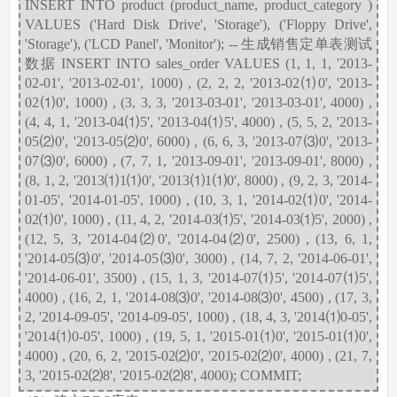
INSERT INTO product (product_name, product_category )
VALUES ('Hard Disk Drive', 'Storage'), ('Floppy Drive',
'Storage'), ('LCD Panel', 'Monitor'); -- 生成销售定单表测试
数据 INSERT INTO sales_order VALUES (1, 1, 1, '2013-
02-01', '2013-02-01', 1000) , (2, 2, 2, '2013-02⑴0', '2013-
02⑴0', 1000) , (3, 3, 3, '2013-03-01', '2013-03-01', 4000) ,
(4, 4, 1, '2013-04⑴5', '2013-04⑴5', 4000) , (5, 5, 2, '2013-
05⑵0', '2013-05⑵0', 6000) , (6, 6, 3, '2013-07⑶0', '2013-
07⑶0', 6000) , (7, 7, 1, '2013-09-01', '2013-09-01', 8000) ,
(8, 1, 2, '2013⑴1⑴0', '2013⑴1⑴0', 8000) , (9, 2, 3, '2014-
01-05', '2014-01-05', 1000) , (10, 3, 1, '2014-02⑴0', '2014-
02⑴0', 1000) , (11, 4, 2, '2014-03⑴5', '2014-03⑴5', 2000) ,
(12, 5, 3, '2014-04⑵0', '2014-04⑵0', 2500) , (13, 6, 1,
'2014-05⑶0', '2014-05⑶0', 3000) , (14, 7, 2, '2014-06-01',
'2014-06-01', 3500) , (15, 1, 3, '2014-07⑴5', '2014-07⑴5',
4000) , (16, 2, 1, '2014-08⑶0', '2014-08⑶0', 4500) , (17, 3,
2, '2014-09-05', '2014-09-05', 1000) , (18, 4, 3, '2014⑴0-05',
'2014⑴0-05', 1000) , (19, 5, 1, '2015-01⑴0', '2015-01⑴0',
4000) , (20, 6, 2, '2015-02⑵0', '2015-02⑵0', 4000) , (21, 7,
3, '2015-02⑵8', '2015-02⑵8', 4000); COMMIT;