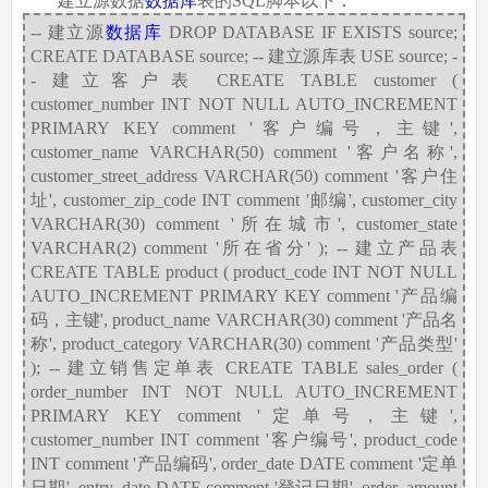
建立源数据
数据库
表的SQL脚本以下：
-- 建立源
数据库
DROP DATABASE IF EXISTS source;
CREATE DATABASE source; -- 建立源库表 USE source; -
- 建立客户表 CREATE TABLE customer (
customer_number INT NOT NULL AUTO_INCREMENT
PRIMARY KEY comment '客户编号，主键',
customer_name VARCHAR(50) comment '客户名称',
customer_street_address VARCHAR(50) comment '客户住
址', customer_zip_code INT comment '邮编', customer_city
VARCHAR(30) comment '所在城市', customer_state
VARCHAR(2) comment '所在省分' ); -- 建立产品表
CREATE TABLE product ( product_code INT NOT NULL
AUTO_INCREMENT PRIMARY KEY comment '产品编
码，主键', product_name VARCHAR(30) comment '产品名
称', product_category VARCHAR(30) comment '产品类型'
); -- 建立销售定单表 CREATE TABLE sales_order (
order_number INT NOT NULL AUTO_INCREMENT
PRIMARY KEY comment '定单号，主键',
customer_number INT comment '客户编号', product_code
INT comment '产品编码', order_date DATE comment '定单
日期', entry_date DATE comment '登记日期', order_amount