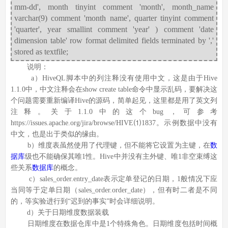
mm-dd', month tinyint comment 'month', month_name
varchar(9) comment 'month name', quarter tinyint comment
'quarter', year smallint comment 'year' ) comment 'date
dimension table' row format delimited fields terminated by ','
stored as textfile;
说明：
a）HiveQL脚本中的列注释没有使用中文，这是由于Hive
1.1.0中，中文注释会在show create table命令中显示乱码，要解决这
个问题需要重新编译Hive的源码，简单起见，这里都是用了英文列
注释。关于1.1.0中的这个bug，可参考
https://issues.apache.org/jira/browse/HIVE⑴1837。示例数据中没有
中文，也是出于类似的缘由。
b）维度表虽然使用了代理键，但不能将它设置为主键，在
数
据库
级也不能确保其唯1性。Hive中并没有主外键、唯1非空束缚这
些关系
数据库
的概念。
c）sales_order.entry_date表示定单登记的日期，1般情况下应
当同等于定单日期（sales_order.order_date），但有时二者是不同
的，等实验进行到“迟到的事实”时会详细说明。
d）关于日期维度数据装载
日期维度在数据仓库中是1个特殊角色。日期维度包括时间概