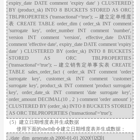
expiry_date DATE comment 'expiry date' ) CLUSTERED
BY (product_sk) INTO 8 BUCKETS STORED AS ORC
TBLPROPERTIES ('transactional'='true'); -- 建立定单维度
表 CREATE TABLE order_dim ( order_sk INT comment
'surrogate key', order_number INT comment 'number',
version INT comment 'version', effective_date DATE
comment 'effective date', expiry_date DATE comment 'expiry
date' ) CLUSTERED BY (order_sk) INTO 8 BUCKETS
STORED AS ORC TBLPROPERTIES
('transactional'='true'); -- 建立销售定单事实表 CREATE
TABLE sales_order_fact ( order_sk INT comment 'order
surrogate key', customer_sk INT comment 'customer
surrogate key', product_sk INT comment 'product surrogate
key', order_date_sk INT comment 'date surrogate key',
order_amount DECIMAL(10 , 2 ) comment 'order amount' )
CLUSTERED BY (order_sk) INTO 8 BUCKETS STORED
AS ORC TBLPROPERTIES ('transactional'='true');
（5）建立日期维度表并生成数据
使用下面的shell命令建立日期维度表并生成数据：
./date_dim_generate.sh 2000-01-01 2020⑴2⑶1