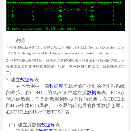
说明：
不能修改bucket列的值，否则会报以下毛病：FAILED: SemanticException [Error
10302]: Updating values of bucketing columns is not supported. Column id.
对已有非ORC表的转换，只能通过新建ORC表再向新表迁移数据的方式，直
接修改原表的文件格式属性是不行的（有兴趣的可以试试，我是踩到过坑
了）。
3. 建立
数据库
表
在本示例中，源
数据库
表就是前面提到的操作型系统
的摹拟。在CDH1上的MySQL中建立源
数据库
表。RDS存
储原始数据，作为源数据到数据仓库的过渡，在CDH2上
的Hive中建RDS库表。TDS即为转化后的多维数据仓库，
在CDH2上的Hive中建TDS库表。
（1）建立源数据
数据库
表