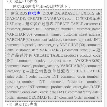
（3）建立RDS库表
建立RDS库表的HiveQL脚本以下：
-- 建立RDS
数据库
DROP DATABASE IF EXISTS rds
CASCADE; CREATE DATABASE rds; -- 建立RDS库表
USE rds; -- 建立客户过渡表 CREATE TABLE customer (
customer_number INT comment 'number', customer_name
VARCHAR(30) comment 'name', customer_street_address
VARCHAR(30) comment 'address', customer_zip_code INT
comment 'zipcode', customer_city VARCHAR(30) comment
'city', customer_state VARCHAR(2) comment 'state' ); -- 建
立产品过渡表 CREATE TABLE product ( product_code
INT comment 'code', product_name VARCHAR(30)
comment 'name', product_category VARCHAR(30) comment
'category' ); -- 建立销售定单过渡表 CREATE TABLE
sales_order ( order_number INT comment 'order number',
customer_number INT comment 'customer number',
product_code INT comment 'product code', order_date DATE
comment 'order date', entry_date DATE comment 'entry date',
order_amount DECIMAL(10 , 2 ) comment 'order amount' );
（4）建立TDS库表