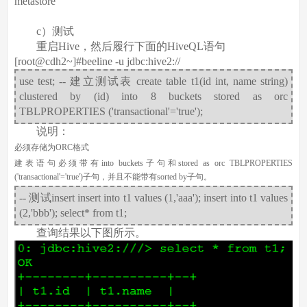
metastore
c）测试
重启Hive，然后履行下面的HiveQL语句
[root@cdh2~]#beeline -u jdbc:hive2://
use test; -- 建立测试表 create table t1(id int, name string)
clustered by (id) into 8 buckets stored as orc
TBLPROPERTIES ('transactional'='true');
说明：
必须存储为ORC格式
建表语句必须带有into buckets子句和stored as orc TBLPROPERTIES
('transactional'='true')子句，并且不能带有sorted by子句。
-- 测试insert insert into t1 values (1,'aaa'); insert into t1 values
(2,'bbb'); select* from t1;
查询结果以下图所示。