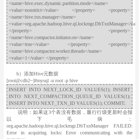
<name>hive.exec.dynamic.partition.mode</name>
<value>nonstrict</value> </property> <property>
<name>hive.txn.manager</name>
<value>org.apache.hadoop.hive.ql.lockmgr.DbTxnManager</val
</property> <property>
<name>hive.compactor.initiator.on</name>
<value>true</value> </property> <property>
<name>hive.compactor.worker.threads</name>
<value>1</value> </property>
b）添加Hive元数据
[root@cdh2~]#mysql -u root -p hive
INSERT INTO NEXT_LOCK_ID VALUES(1); INSERT
INTO NEXT_COMPACTION_QUEUE_ID VALUES(1);
INSERT INTO NEXT_TXN_ID VALUES(1); COMMIT;
说明：如果这3个表没有数据，履行行级更新时会报
以下毛病：
org.apache.hadoop.hive.ql.lockmgr.DbTxnManager FAILED:
Error in acquiring locks: Error communicating with the