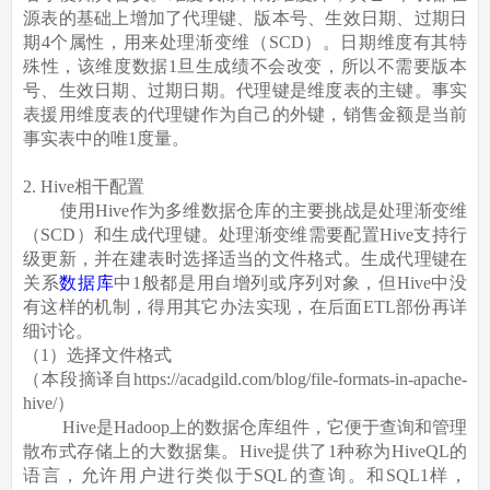
源表的基础上增加了代理键、版本号、生效日期、过期日
期4个属性，用来处理渐变维（SCD）。日期维度有其特
殊性，该维度数据1旦生成绩不会改变，所以不需要版本
号、生效日期、过期日期。代理键是维度表的主键。事实
表援用维度表的代理键作为自己的外键，销售金额是当前
事实表中的唯1度量。
2. Hive相干配置
使用Hive作为多维数据仓库的主要挑战是处理渐变维
（SCD）和生成代理键。处理渐变维需要配置Hive支持行
级更新，并在建表时选择适当的文件格式。生成代理键在
关系
数据库
中1般都是用自增列或序列对象，但Hive中没
有这样的机制，得用其它办法实现，在后面ETL部份再详
细讨论。
（1）选择文件格式
（本段摘译自https://acadgild.com/blog/file-formats-in-apache-
hive/）
Hive是Hadoop上的数据仓库组件，它便于查询和管理
散布式存储上的大数据集。Hive提供了1种称为HiveQL的
语言，允许用户进行类似于SQL的查询。和SQL1样，