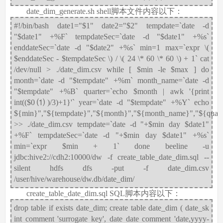
date_dim_generate.sh shell脚本文件内容以下：
#!/bin/bash date1="$1" date2="$2" tempdate=`date -d
"$date1" +%F` tempdateSec=`date -d "$date1" +%s`
enddateSec=`date -d "$date2" +%s` min=1 max=`expr \(
$enddateSec - $tempdateSec \) / \( 24 \* 60 \* 60 \) + 1` cat
/dev/null > ./date_dim.csv while [ $min -le $max ] do
month=`date -d "$tempdate" +%m` month_name=`date -d
"$tempdate" +%B` quarter=`echo $month | awk '{print
int(($0⑴)/3)+1}'` year=`date -d "$tempdate" +%Y` echo
${min}","${tempdate}","${month}","${month_name}","${quart
>> ./date_dim.csv tempdate=`date -d "+$min day $date1"
+%F` tempdateSec=`date -d "+$min day $date1" +%s`
min=`expr $min + 1` done beeline -u
jdbc:hive2://cdh2:10000/dw -f create_table_date_dim.sql --
silent hdfs dfs -put -f date_dim.csv
/user/hive/warehouse/dw.db/date_dim/
create_table_date_dim.sql SQL脚本内容以下：
drop table if exists date_dim; create table date_dim ( date_sk
int comment 'surrogate key', date date comment 'date,yyyy-