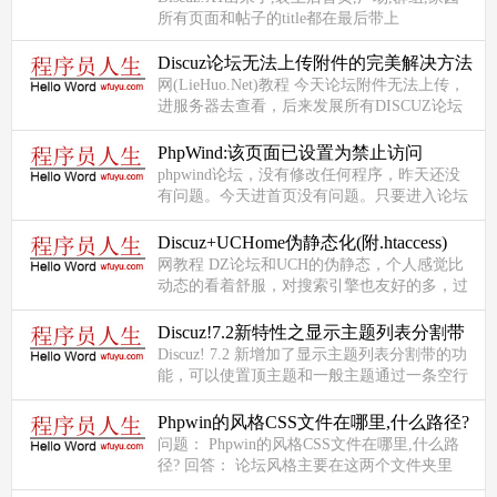
所有页面和帖子的title都在最后带上
了"Powered by Discuz!”的字样，看着挺不爽
的，所以就动了把它弄掉...
Discuz论坛无法上传附件的完美解决方法
网(LieHuo.Net)教程 今天论坛附件无法上传，
进服务器去查看，后来发展所有DISCUZ论坛
都无法上传附件，这个问题很严重，应该说非
常之严重，上网找解决方案...
PhpWind:该页面已设置为禁止访问
phpwind论坛，没有修改任何程序，昨天还没
有问题。今天进首页没有问题。只要进入论坛
长沙教育论的任何版块就会出现：“该页面已
设置为禁止访问”的提示，不...
Discuz+UCHome伪静态化(附.htaccess)
网教程 DZ论坛和UCH的伪静态，个人感觉比
动态的看着舒服，对搜索引擎也友好的多，过
程很简单 关键是.htacess 文件无误 另外注意几
个小的问题就行了 ...
Discuz!7.2新特性之显示主题列表分割带
Discuz! 7.2 新增加了显示主题列表分割带的功
能，可以使置顶主题和一般主题通过一条空行
隔开，使会员浏览版块主题列表时更直观，更
清晰。 设置主题列...
Phpwin的风格CSS文件在哪里,什么路径?
问题： Phpwin的风格CSS文件在哪里,什么路
径? 回答： 论坛风格主要在这两个文件夹里
data/styleimage门户风格在