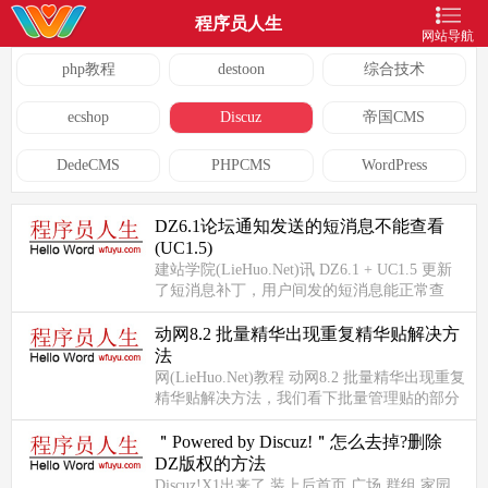
程序员人生
网站导航
php教程
destoon
综合技术
ecshop
Discuz
帝国CMS
DedeCMS
PHPCMS
WordPress
DZ6.1论坛通知发送的短消息不能查看
(UC1.5)
建站学院(LieHuo.Net)讯 DZ6.1 + UC1.5 更新
了短消息补丁，用户间发的短消息能正常查
看，但管理员在后台使用 论坛通知 给用户发
送短消息就不能查看了...
动网8.2 批量精华出现重复精华贴解决方
法
网(LieHuo.Net)教程 动网8.2 批量精华出现重复
精华贴解决方法，我们看下批量管理贴的部分
代码，下面是 浏览器脚本代码： ...
＂Powered by Discuz!＂怎么去掉?删除
DZ版权的方法
Discuz!X1出来了,装上后首页,广场,群组,家园