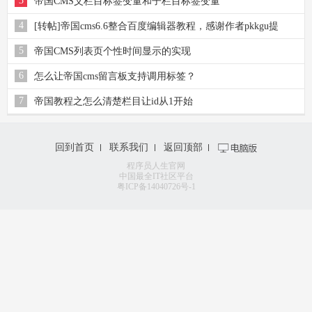
3
帝国CMS父栏目标签变量和子栏目标签变量
4
[转帖]帝国cms6.6整合百度编辑器教程，感谢作者pkkgu提
供！
5
帝国CMS列表页个性时间显示的实现
6
怎么让帝国cms留言板支持调用标签？
7
帝国教程之怎么清楚栏目让id从1开始
回到首页
联系我们
返回顶部
程序员人生官网
中国最全IT社区平台
粤ICP备14040726号-1