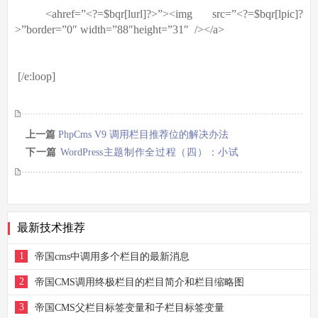
<ahref=”<?=$bqr[lurl]?>”><img
src=”<?=$bqr[lpic]?
>”border=”0″ width=”88″height=”31″
/></a>
[/e:loop]
上一篇
PhpCms V9 调用栏目推荐位的解决办法
下一篇
WordPress主题制作全过程（四）：小试
牛刀
最新技术推荐
1
帝国cms中调用多个栏目的最新消息
2
帝国CMS调用终极栏目的栏目简介和栏目缩略图
3
帝国CMS父栏目标签变量和子栏目标签变量