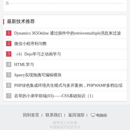
最新技术推荐
1
Dynamics 365Online 通过插件中的retrievemultiple消息来过滤
产品视图
2
微信小程序利与弊
3
（4）Dojo学习之动画学习
4
HTML学习
5
Jquery实现拖拽可编辑模块
6
PHP绿色集成环境共生模式与多开案例，PHPWAMP多档位综
合教程。
7
谷哥的小弟学前端(03)——CSS基础知识（1）
回到首页
联系我们
返回顶部
程序员人生官网
中国最全IT社区平台