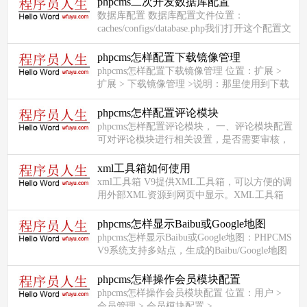
phpcms二次开发数据库配置
数据库配置 数据库配置文件位置：
caches/configs/database.php我们打开这个配置文
件，加入我们的数据库配置信息。数据库配置
信息为二维数组结构，默认...
phpcms怎样配置下载镜像管理
phpcms怎样配置下载镜像管理 位置：扩展 >
扩展 > 下载镜像管理 >说明：那里使用到下载
镜像？下载镜像应用于包含镜像下载字段的模
型中。当模型中包含...
phpcms怎样配置评论模块
phpcms怎样配置评论模块， 一、评论模块配置
可对评论模块进行相关设置，是否需要审核，
是否允许游客评论等选项。二 、 评论管理以
一篇新闻的评论为例：管理操...
xml工具箱如何使用
xml工具箱 V9提供XML工具箱，可以方便的调
用外部XML资源到网页中显示。XML工具箱
调用方式{pc:xml
url="http://www.yourname.com/asdfasdf.xml "
phpcms怎样显示Baibu或Google地图
cac...
phpcms怎样显示Baibu或Google地图：PHPCMS
V9系统支持多站点，生成的Baibu/Google地图
均位于各站点目录。一、 生成百度新
闻/GOOGLE地图二、生成文件所在位置举...
phpcms怎样操作会员模块配置
phpcms怎样操作会员模块配置 位置：用户 >
会员管理 > 会员模块配置 >