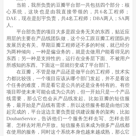
当前，我所负责的豆瓣平台部一共包括四个部分：核
心系统，这块也是由我直接带领的，共6名工程师；
DAE，现在是彭宇负责，共4名工程师；DBA两人；SA两
人。
平台部负责的项目大多是跟业务无关的东西，贴近应
用层的主要在产品线团队做，这个分工跟豆瓣工程团队的
发展历史有关。早期豆瓣工程师还不多的时候，就已经分
为两种倾向，一种是偏业务的，就是去做用户能看得见的
东西；另一种是支持性的，运行在业务层下面、不被用户
所感知的东西。下面这一层就衍变成了平台部门。
在豆瓣，不管是做产品还是做平台的工程师，技术实
力都比较强，一个项目应该从哪个部门发起，并不是看这
个任务的难度，而是看它是公共的还是业务特有的。有些
项目即使未来可能会成为公共的，但一开始只是一个产品
线需要，那么它也会从产品线发起。比如豆瓣的短信服
务，最开始是产品线有需求，所以这些服务都是由他们发
起完成的，平台这边主要负责提供建设服务的架构，比如
DoubanService，告诉他们一个服务怎样去写、怎样去部
署、怎样去对用户开放。短信服务后来成为很多产品线都
在使用的服务，同时这个系统本身也越来越成熟，那么它