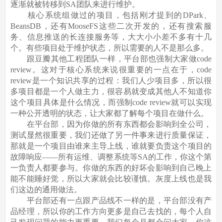
逐渐就被转移到SA团队来进行维护。
核心系统组做过的项目，包括刚才提到的DPark、
BeansDB，还有MooseFS这些二次开发的，还有搜索服
务、信息推送的长连接服务等，大大小小差不多有十几
个。有些项目处于维护状态，所以需要的人不是那么多。
跟豆瓣其他工程团队一样，平台部也强制大家做code
review。这对于核心系统来说很重要的一点在于，code
review是一个知识共享的过程：我们人少项目多，所以很
多项目都是一个人做主力，很容易就变成其他人不知道你
这个项目具体是什么情况，而强制code review就可以实现
一种公开透明的状态，让大家都了解每个项目在做什么。
在平台部，因为你做的所有东西都会影响到全公司，
测试显然很重要，我们还做了另一件事来进行质量保证，
那就是一个项目由谁来主导上线，谁就要负责这个项目的
故障响应——所有运维、调整系统等SA的工作，你这个第
一负责人都要参与。你做的东西的好坏会影响到自己晚上
能不能睡好觉，所以大家就会比较谨慎。灰度上线也是我
们这边的通用做法。
平台部还有一点跟产品线不一样的是，平台部没有产
品经理，所以你的工作方向更多是自己去找的，每个人自