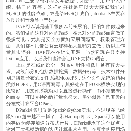
doubandb主要存储小型文本数据，如影评、用户个人介
绍、帖子内容等，这样的好处是可以大大降低我们对
MySQL的性能依赖，算是给MySQL减负；doubanfs主要存
放图片和音频等中型数据。
DAE可以说是基于很多以前积累的、旧的组件做起来
的。我们做的这种对内的PaaS，相比对外的PaaS而言做了
很多简化，尤其是安全方面如应用间隔离、权限管理方
面，我们都不用像公有云那样花大量精力去做，所以工作
量其实还好。DAE现在在计划开源，当然它现在只支持
Python应用。以后我们也许会让DAE支持Go语言。
上面是在线的部分，对高可用性和低时延有较大要
求。离线部分则包括数据挖掘、数据分析等，技术组件分
别是海量分布式文件系统MooseFS，这个文件系统的结构
类似HDFS，用C语言编写，其好处在于FUSE模块实现的
比较好，用文件系统就可以直接进行操作，而不需要专门
的命令，可以支持的数据量也很大。另外就是自己开发的
分布式计算平台DPark。
DPark顾名思义是Spark的Python实现，不过现在已经
跟Spark越来越不一样了。和Hadoop 相比，Spark可以使用
内存做为缓存加速分布式计算，DPark继承了这个优点，
这对于大规模数据的迭代计算非常有用。在豆瓣的应用场