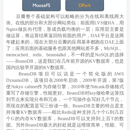
豆瓣整个基础架构可以粗略的分为在线和离线两大
块。在线的部分和大部分网站类似：前面用LVS做HA，用
Nginx做反向代理，形成负载均衡的一层；应用层主要是
做运算，将运算结果返回给前面的用户，DAE平台是这两
年建起来的，现在大部分豆瓣的应用基本都跑在DAE上面
了；应用后面的基础服务也跟其他网站差不多，MySQL、
memcached、redis、beanstalkd，不一样的是NoSQL的选择
——BeansDB，这是我们在几年前开源的KV数据库，也是
国内比较早开源的KV数据库。
BeansDB项目可以说是一个简化版的AWS
DynamoDB，该项目在2008年启动，2009年开源，第?版
使?tokyo cabinet作为存储引擎，2010年使?bitcask存储格式
重写了存储引擎，性能更好。BeansDB对key做哈希运算找
到节点来实现分布和冗余， 一个写操作会写好几个节点，
而现在的配置是写三份读一份。BeansDB主要的特点是支
持海量KV数据库——相比Redis这种支持几十个G到几百
个G的内存KV数据库，BeansDB可以支持到上百T的数
据。另外BeansDB最大的好处就是运维很简单，性能、可