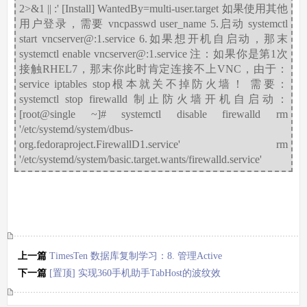
2>&1 || :' [Install] WantedBy=multi-user.target 如果使用其他
用户登录，需要 vncpasswd user_name 5.启动 systemctl
start vncserver@:1.service 6.如果想开机自启动，那末
systemctl enable vncserver@:1.service 注：如果你是第1次
接触RHEL7，那末你此时肯定连接不上VNC，由于：
service iptables stop根本就关不掉防火墙！ 需要：
systemctl stop firewalld 制止防火墙开机自启动：
[root@single ~]# systemctl disable firewalld rm
'/etc/systemd/system/dbus-
org.fedoraproject.FirewallD1.service' rm
'/etc/systemd/system/basic.target.wants/firewalld.service'
上一篇
TimesTen 数据库复制学习：8. 管理Active
Standby Pair（带缓存组）
下一篇
[置顶] 实现360手机助手TabHost的波纹效
果