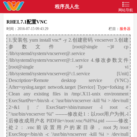
程序员人生
网站导航
RHEL7.1配置VNC
时间：2016-07-15 09:43:29
栏目：
服务器
1.安装包 yum install vnc* -y 2.创建密码 vncserver 3.创建
参数文件 [root@single ~]# cp
/lib/systemd/system/vncserver@.service
/lib/systemd/system/vncserver@:1.service 4.修改参数文件
[root@single ~]# vi
/lib/systemd/system/vncserver@\:1.service [Unit]
Description=Remote desktop service (VNC)
After=syslog.target network.target [Service] Type=forking #
Clean any existing files in /tmp/.X11-unix environment
ExecStartPre=/bin/sh -c '/usr/bin/vncserver -kill %i > /dev/null
2>&1 || :' ExecStart=/sbin/runuser -l root -c
"/usr/bin/vncserver %i" --------修改处1：以root用户为例,-l
后修改成用户名 PIDFile=/root/.vnc/%H%i.pid --------修改
处2：.vnc前设置用户的家目录，root为/root
ExecStop=/bin/sh -c '/usr/bin/vncserver -kill %i > /dev/null