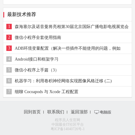
最新技术推荐
1
森海塞尔及诺音曼将亮相第30届北京国际广播电影电视展览会
2
微信小程序全套使用指南
3
ADB环境变量配置（解决一些插件不能使用的问题，例如
Genymotion、自带的UI查看器等）
4
Android接口和框架学习
5
微信小程序上手篇（3）
6
机器学习：利用卷积神经网络实现图像风格迁移 (二)
7
细聊 Cocoapods 与 Xcode 工程配置
回到首页
联系我们
返回顶部
程序员人生官网
中国最全IT社区平台
粤ICP备14040726号-1