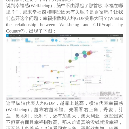
说到幸福感(Well-being)，脑中不由浮起了那首歌“幸福在哪
里？”，那末幸福感和哪些因素有关呢？是财富吗？让我
们点开这个问题：幸福指数和人均GDP关系大吗？(What is
the relationship between Well-being and GDP/capita by
Country?)，出现了下图：
这里纵轴代表人均GDP，越靠上越高，横轴代表幸福感
(Well-being)，越靠右越幸福。先看看右上角，丹麦，芬
兰，奥地利，比利时，还有加拿大，澳大利亚，这些国家
不但富有而且幸福指数高。那末难道真的没钱就没幸福，
还不给人穷着乐了？请看回右下角，哥斯达黎加，巴西，