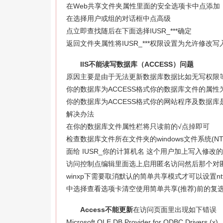
在Web共享文件夹属性里面的安全选项卡中点添加
在选择用户或组的对话框中点高级
点立即查找
随后在下面选择IUSR_***
确定
返回文件夹属性
将IUSR_***权限设置为允许修改
写
IIS不能读写数据库（ACCESS）问题
原因主要是由于无法更新数据库数据
比如无写权限
你的数据库为ACCESS格式
你的数据库文件的属性
你的数据库为ACCESS格式
你的网站程序及数据库是
解决办法
在你的数据库文件属性栏将
只读
前的
√
点掉即可
检查数据库文件所在文件夹的windows文件系统(NT
面给 IUSR_你的计算机名 这个用户加上写入修改
访问控制点
编辑
里面选上
启用匿名访问
然后那个
对
winxp下需要取消默认的
简单共享模式
才可以设置nt
中选择
查看
选项卡
清空
使用简单共享(推荐)
前的复
Access不能更新
在访问页面里出现如下错误
Microsoft OLE DB Provider for ODBC Drivers (
x
)