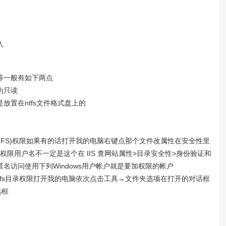
入
等一般有如下两点
为
只读
放置在ntfs文件格式盘上的
FS)权限
如果有的话
打开我的电脑
右键点那个文件
改属性在安全性里
的权限
用户名不一定是这个
在 IIS 查网站属性
>目录安全性
>身份验证和
匿名访问使用下列Windows用户帐户
就是要加权限的帐户
fs目录权限
打开
我的电脑
依次点击
工具→文件夹选项
在打开的对话框
选框