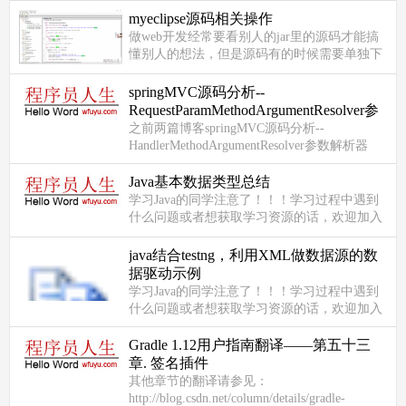
很多模块都是基于Events模...
myeclipse源码相关操作
做web开发经常要看别人的jar里的源码才能搞
懂别人的想法，但是源码有的时候需要单独下
载很麻烦，甚至有的新的jar根本就是没有源码
的，那么我们能不能自己制作源...
springMVC源码分析--
RequestParamMethodArgumentResolver参
数解析器（三）
之前两篇博客springMVC源码分析--
HandlerMethodArgumentResolver参数解析器
（一）和 springMVC源码解析--
HandlerMethodArgumentResolverComposite参数
Java基本数据类型总结
解析器集...
学习Java的同学注意了！！！学习过程中遇到
什么问题或者想获取学习资源的话，欢迎加入
Java学习交流群，群号码：183993990 我们一
起学Java！...
java结合testng，利用XML做数据源的数
据驱动示例
学习Java的同学注意了！！！学习过程中遇到
什么问题或者想获取学习资源的话，欢迎加入
Java学习交流群，群号码：183993990 我们一
起学Java！...
Gradle 1.12用户指南翻译——第五十三
章. 签名插件
其他章节的翻译请参见：
http://blog.csdn.net/column/details/gradle-