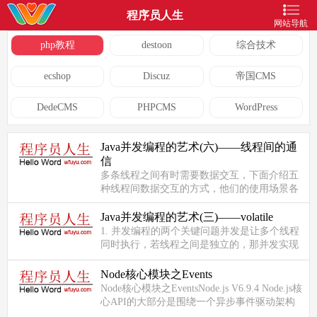
程序员人生
网站导航
php教程
destoon
综合技术
ecshop
Discuz
帝国CMS
DedeCMS
PHPCMS
WordPress
Java并发编程的艺术(六)——线程间的通
信
多条线程之间有时需要数据交互，下面介绍五
种线程间数据交互的方式，他们的使用场景各
有不同。1. volatile、synchronized关键字PS：
关于volatile的详细介绍请移...
Java并发编程的艺术(三)——volatile
1. 并发编程的两个关键问题并发是让多个线程
同时执行，若线程之间是独立的，那并发实现
起来很简单，各自执行各自的就行；但往往多
条线程之间需要共享数据，此时...
Node核心模块之Events
Node核心模块之EventsNode.js V6.9.4 Node.js核
心API的大部分是围绕一个异步事件驱动架构
构建的，因此Events模块是很多模块的基础，