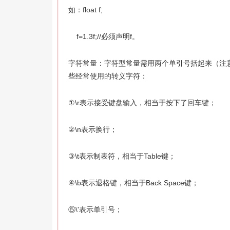
如：float f;
f=1.3f;//必须声明f。
字符常量：字符型常量需用两个单引号括起来（注意
些经常使用的转义字符：
①\r表示接受键盘输入，相当于按下了回车键；
②\n表示换行；
③\t表示制表符，相当于Table键；
④\b表示退格键，相当于Back Space键；
⑤\'表示单引号；