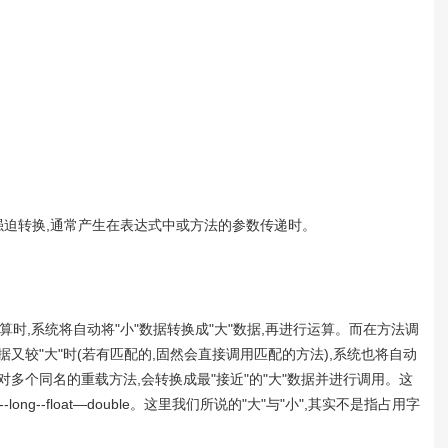
和强迫转换,通常产生在表达式中或方法的参数传递时。
运算时,系统将自动将"小"数据转换成"大"数据,再进行运算。而在方法调
据又较"大"时(若有匹配的,固然会直接调用匹配的方法),系统也将自动
然,对多个同名的重载方法,会转换成最"接近"的"大"数据并进行调用。这
int--long--float—double。这里我们所说的"大"与"小",其实不是指占用字