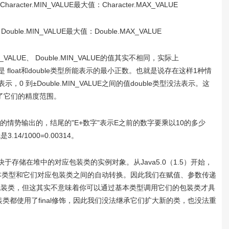
racter.MIN_VALUE最大值：Character.MAX_VALUE
ouble.MIN_VALUE最大值：Double.MAX_VALUE
N_VALUE、 Double.MIN_VALUE的值其实不相同，实际上
E分别指的是 float和double类型所能表示的最小正数。也就是说存在这样1种情
法表示，0 到±Double.MIN_VALUE之间的值double类型没法表示。这
了它们的精度范围。
数法的情势输出的，结尾的"E+数字"表示E之前的数字要乘以10的多少
3.14/1000=0.00314。
于存储在堆中的对应包装类的实例对象。从Java5.0（1.5）开始，
e）可以完成基本类型和它们对应包装类之间的自动转换。因此我们在赋值、参数传递
包装类，但这其实不意味着你可以通过基本类型调用它们的包装类才具
装类都使用了final修饰，因此我们没法继承它们扩大新的类，也没法重