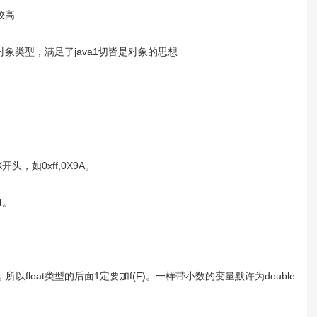
较高
象类型，满足了java1切皆是对象的思想
头，如0xff,0X9A。
4。
以float类型的后面1定要加f(F)。一样带小数的变量默许为double