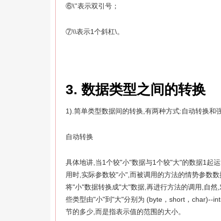
⑥\''表示双引号；
⑦\\表示1个斜杠\。
3. 数据类型之间的转换
1).简单类型数据间的转换,有两种方式:自动转换
自动转换
具体地讲,当1个较"小"数据与1个较"大"的数据1起
用时,实际参数较"小",而被调用的方法的情势参数数
将"小"数据转换成"大"数据,再进行方法的调用,自
些类型由"小"到"大"分别为 (byte，short，char)--
节的多少,而是指表示值的范围的大小。