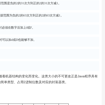
据范围是负的2的31次方到正的2的31次方减1。
数据范围为负的2的63次方到正的2的63次方减1。
接赋值时必须在数字后加上f或F。
，赋值时可以加d或D也能够不加。
随着机器结构的变化而变化。这类大小的不可更改正是Java程序具有
义的简单类型、占用2进制位数及对应的封装器类。