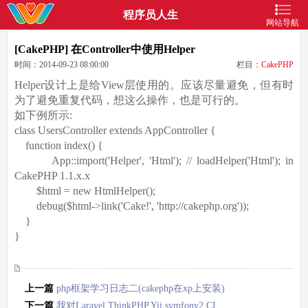
程序员人生
网站导航
[CakePHP] 在Controller中使用Helper
时间：2014-09-23 08:00:00
栏目：
CakePHP
Helper设计上是给View层使用的。应该尽量避免，但有时
为了避免重复代码，想这么操作，也是可行的。
如下例所示:
class UsersController extends AppController {
function index() {
App::import('Helper', 'Html'); // loadHelper('Html'); in
CakePHP 1.1.x.x
$html = new HtmlHelper();
debug($html->link('Cake!', 'http://cakephp.org'));
}
}
上一篇
php框架学习日志二(cakephp在xp上安装)
下一篇
我对Laravel ThinkPHP Yii symfony2 CI