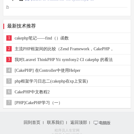
cakephp 的看法
最新技术推荐
1
cakephp笔记――find（）函数
2
主流PHP框架间的比较（Zend Framework，CakePHP，
CodeIgniter，Symfony，ThinkPHP，FleaPHP）
3
我对Laravel ThinkPHP Yii symfony2 CI cakephp 的看法
4
[CakePHP] 在Controller中使用Helper
5
php框架学习日志二(cakephp在xp上安装)
6
CakePHP中文教程2
7
[PHP]CakePHP学习（一）
回到首页
联系我们
返回顶部
程序员人生官网