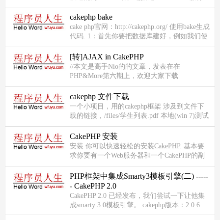
器，并且在MVC框架的规则下用最通俗的PHP
语言介绍API接口的实现方法。A...
cakephp bake
cake php官网：http://cakephp.org/ 使用bake生成
代码. 1：首先你要把数据库建好，例如我们使
用PowerDesigner把数据库设计好，导出sql语
句，在mysql中创建数...
[转]AJAX in CakePHP
//本文是高手Nio的的文章，发表在在
PHP&More第六期上，欢迎大家下载
PHP&More Vol 6 AJAX in CakePHP Cake 中的
AJAX 实质 CakePHP（以下简称“Cake”，...
cakephp 文件下载
一个小项目，用的cakephp框架 涉及到文件下
载的链接，/files/学生列表.pdf 本地(win 7)测试
的时候一切正常，传到服务器上就不行了，折
腾了好久，还试过用cakeph...
CakePHP 安装
安装 你可以快速轻松的安装CakePHP. 基本要
求你要有一个Web服务器和一个CakePHP的副
本文件，虽然本手册主要侧重于建立在
Apache（因为它是最常用的），你...
PHP框架中集成Smarty3模板引擎(二) -----
- CakePHP 2.0
CakePHP 2.0 已经发布，我们尝试一下让他集
成smarty 3.0模板引擎。 cakephp版本：2.0.6
smarty版本：