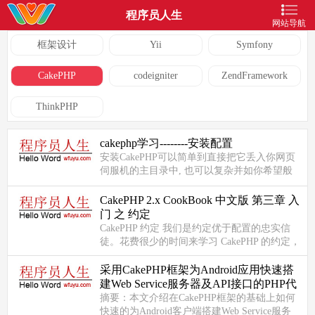
程序员人生
网站导航
框架设计
Yii
Symfony
CakePHP
codeigniter
ZendFramework
ThinkPHP
cakephp学习--------安装配置
安装CakePHP可以简单到直接把它丢入你网页
伺服机的主目录中, 也可以复杂并如你希望般
的弹性. 在这部分我们将含括三种安装方式: 开
发模式, 实际应用与高级...
CakePHP 2.x CookBook 中文版 第三章 入
门 之 约定
CakePHP 约定 我们是约定优于配置的忠实信
徒。花费很少的时间来学习 CakePHP 的约定，
长远来看，会节省你的时间：通过遵循约定，
你能够获得免费的功能，并...
采用CakePHP框架为Android应用快速搭
建Web Service服务器及API接口的PHP代
码实例
摘要：本文介绍在CakePHP框架的基础上如何
快速的为Android客户端搭建Web Service服务