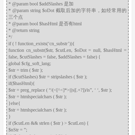
* @param bool $addSlashes 是加
* @param string $oDot 截取后加的字符串，如经常用的
三个点
* @param bool $hasHtml 是否有html
* @return string
*/
if ( ! function_exists(‘cn_substr’)){
function cn_substr($str, $cutLen, $oDot = null, $hasHtml =
false, $cutSlashes = false, $addSlashes = false) {
global $cfg_soft_lang;
$str = trim ( $str );
if ($cutSlashes) $str = stripslashes ( $str );
if($hasHtml){
$str = preg_replace ( “/(<[^<]*>|||s|[.+?])/is”, ‘ ‘, $str );
$str = htmlspecialchars ( $str );
}else{
$str = htmlspecialchars ( $str );
}
if ($cutLen && strlen ( $str ) > $cutLen) {
$nStr = ”;