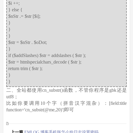
$i ++;
} else {
$nStr .= $str [$i];
}
}
}
$str = $nStr . $oDot;
}
if ($addSlashes) $str = addslashes ( $str );
$str = htmlspecialchars_decode ( $str );
return trim ( $str );
}
}
二、全站都使用cn_substr()函数，不管你程序是gbk还是
utf8；
比如你要调用10个字（拼音汉字混杂）：[field:title
function='cn_substr(@me,20)']即可
上一篇
EMLOG 博客手机版怎么给日志设置密码