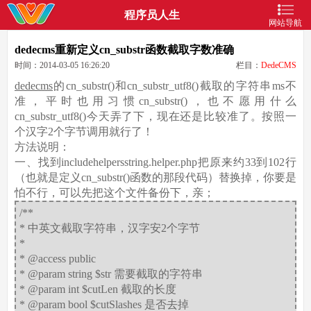
程序员人生
网站导航
dedecms重新定义cn_substr函数截取字数准确
时间：2014-03-05 16:26:20
栏目：
DedeCMS
dedecms
的cn_substr()和cn_substr_utf8()截取的字符串ms不
准，平时也用习惯cn_substr()，也不愿用什么
cn_substr_utf8()今天弄了下，现在还是比较准了。按照一
个汉字2个字节调用就行了！
方法说明：
一、找到includehelpersstring.helper.php把原来约33到102行
（也就是定义cn_substr()函数的那段代码）替换掉，你要是
怕不行，可以先把这个文件备份下，亲；
/**
* 中英文截取字符串，汉字安2个字节
*
* @access public
* @param string $str 需要截取的字符串
* @param int $cutLen 截取的长度
* @param bool $cutSlashes 是否去掉