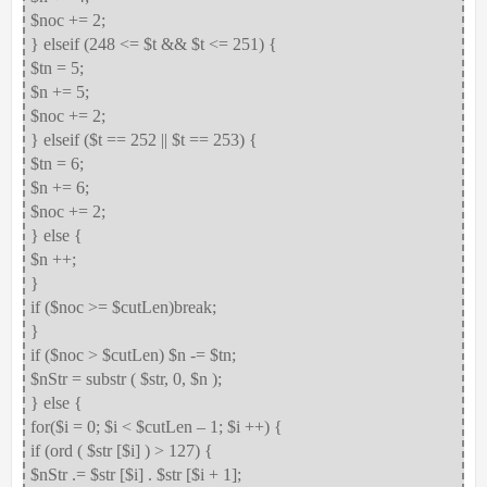
$noc += 2;
} elseif (248 <= $t && $t <= 251) {
$tn = 5;
$n += 5;
$noc += 2;
} elseif ($t == 252 || $t == 253) {
$tn = 6;
$n += 6;
$noc += 2;
} else {
$n ++;
}
if ($noc >= $cutLen)break;
}
if ($noc > $cutLen) $n -= $tn;
$nStr = substr ( $str, 0, $n );
} else {
for($i = 0; $i < $cutLen – 1; $i ++) {
if (ord ( $str [$i] ) > 127) {
$nStr .= $str [$i] . $str [$i + 1];