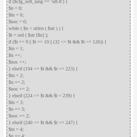
if ($cfg_soft_lang == ‘utf-8′) {
$n = 0;
$tn = 0;
$noc = 0;
while ( $n < strlen ( $str ) ) {
$t = ord ( $str [$n] );
if ($t == 9 || $t == 10 || (32 <= $t && $t <= 126)) {
$tn = 1;
$n ++;
$noc ++;
} elseif (194 <= $t && $t <= 223) {
$tn = 2;
$n += 2;
$noc += 2;
} elseif (224 <= $t && $t < 239) {
$tn = 3;
$n += 3;
$noc += 2;
} elseif (240 <= $t && $t <= 247) {
$tn = 4;
$n += 4;