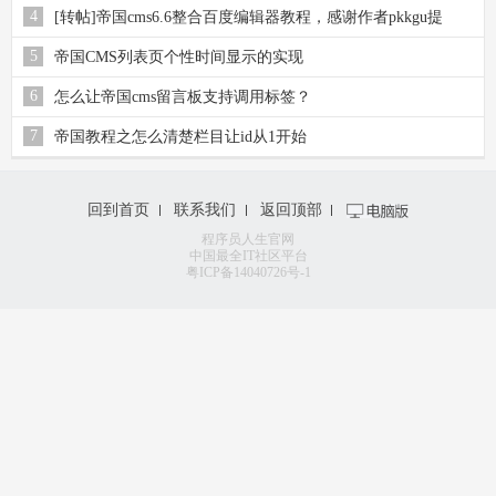
4
[转帖]帝国cms6.6整合百度编辑器教程，感谢作者pkkgu提
供！
5
帝国CMS列表页个性时间显示的实现
6
怎么让帝国cms留言板支持调用标签？
7
帝国教程之怎么清楚栏目让id从1开始
回到首页
联系我们
返回顶部
程序员人生官网
中国最全IT社区平台
粤ICP备14040726号-1