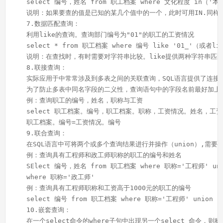
    select 编号，姓名 from 职工档案 where 文化程度 in（'本
    说明：如果要查的值是已知的某几个值中的一个，此时可用IN.同样，
    7.数据匹配查询：
    利用like的查询。查询部门编号为"01"的职工的工资情况
    select * from 职工档案 where 编号 like '01_'（或者lik
    说明：在查找时，有时需要对字符串比较。like提供两种字符串匹
    8.联接查询：
    实际应用于中常常涉及到多表之间的关联查询，SQL语言提供了
    为了防止多表中同名字段的二义性，查询语句中的字段名前最好加上
    例：查询职工的编号，姓名，职称与工资
    select 职工档案。编号，职工档案。职称，工资情况。姓名，工资情
    职工档案。编号=工资情况。编号
    9.联合查询：
    在SQL语言中可将两个或多个查询结果进行并操作（union）,
    例：查询具有工程师和政工师职称的职工的编号和姓名
    SElect 编号，姓名 from 职工档案 where 职称='工程师' un
    where 职称='政工师'
    例：查询具有工程师职称和工资高于1000元的职工的编号
    select 编号 from 职工档案 where 职称='工程师' union s
    10.嵌套查询：
    在一个select命令的where子句中出现另一个select 命