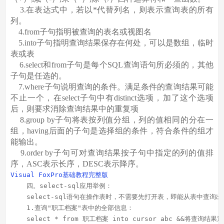
3.在表达式中，若以*代替列名，则表示查询表的所有
列。
4.from子句指明被查询的表名或视图名
5.into子句指明查询结果保存在何处，可以是数组，临时
表或表
6.select和from子句是每个SQL查询语句所必须的，其他
子句是任选的。
7.where子句说明查询的条件。满足条件的查询结果可能
不止一个，在select子句中有distinct选项，加了这个选项
后，则要求消除查询结果中的重复项
8.group by子句将表按列值分组，列的值相同的分在一
组，having后面的子句是选择组的条件，符合条件的组才
能输出。
9.order by子句可对查询结果按子句中指定的列的值排
序，ASC表示长序，DESC表示降序。
Visual FoxPro基础教程完整版
 四。select-sql应用举例：
    select-sql语句在操作表时，不需要先打开表，即能从表
    1.查询"职工档案"表中的全部信息：
    select * from 职工档案 into cursor abc &&将查