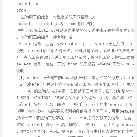
    select abc
    brow
    2.查询职工的姓名，对重名的职工只显示1次
    select distinct 姓名 from 职工档案
    说明：使用distinct可以消除重复的值，这里表示去掉重复的姓名
    3.查询职工的编号，姓名和年龄
    select 编号，姓名，year（date（））-year（出生时间） a
    说明：select语句后面是列名。列可以是字段，字段组成的表达式
    4. 查询工资在800元以上的职工的编号，姓名和工资，并按工资由
    select 编号，姓名，工资 from 职工档案 where 工资>800 or
    说明：
    （1）order by子句中的desc是用来指明显示结果的顺序，即
    （2）where子句用来指定筛选记录的条件。有多个条件时，可用AN
    （3）SQL的查询方式很丰富，它提供了三种谓词，它们分别是betw
    5.查询工资在1000～1500之间的职工的编号，姓名，职称和工资
    select 编号，姓名，职称，工资 from 职工档案 where 工资 bet
    说明：在查找中，如果要求某列的数值在某个区间内，可用between…a
    思考一下：要查询工资不在1000～1500之间的职工的编号，姓名
    答案：select 编号，姓名，职称，工资 from 职工档案 where 工资 
    6.数据包含查询：使用in的查询，查询具有本科和大专文化程度的