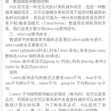
索，数据操纵和数据控制。
SQL语言是一种交互式的计算机操作语言，也是一种数
据库编程语言，它不仅能够在单机环境下提供对数据库的
各种访问操作，而且还可做为一种分布式数据库语言用于
客户机/服务器模式（Client/Server）数据库应用程序的开
发。我们这里主要介绍select-sql查询语句。
三。select-sql查询命令：
数据库中的数据查询最终总是通过select-sql命令进行。
select-sql命令主要格式为：
select [all|distinct]列名[,列名] from 表名[,表名][into array
数组名/cursor 临时表名/dbf表名]
[where 条件表达式][group by 列名[,列名][having 条件]]
[order by 表达式[asc/desc]
说明：
1.select查询语句的格式主要有select子句，from子句，
into子句和to子句，where子句，group by 子句和order by子
句。
2.select 子句指明查询输出的项目（称为列）也可以是表
达式。利用表达式可以查询表中未直接存储但可以由表中
数据计算出的结果。为了构造表达式，SQL提供了加
（+）,减（-）,乘（*）,除（/）四种运算符和一些函数。