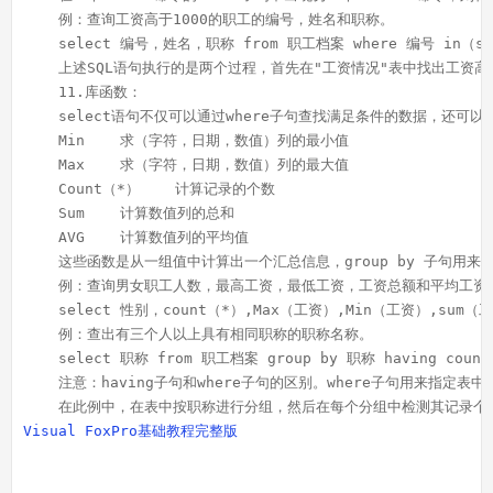
    例：查询工资高于1000的职工的编号，姓名和职称。
    select 编号，姓名，职称 from 职工档案 where 编号 in（se
    上述SQL语句执行的是两个过程，首先在"工资情况"表中找出工资
    11.库函数：
    select语句不仅可以通过where子句查找满足条件的数据，
    Min    求（字符，日期，数值）列的最小值
    Max    求（字符，日期，数值）列的最大值
    Count（*）    计算记录的个数
    Sum    计算数值列的总和
    AVG    计算数值列的平均值
    这些函数是从一组值中计算出一个汇总信息，group by 子句用
    例：查询男女职工人数，最高工资，最低工资，工资总额和平均工资
    select 性别，count（*）,Max（工资）,Min（工资）,sum（
    例：查出有三个人以上具有相同职称的职称名称。
    select 职称 from 职工档案 group by 职称 having coun
    注意：having子句和where子句的区别。where子句用来
    在此例中，在表中按职称进行分组，然后在每个分组中检测其记录个
Visual FoxPro基础教程完整版