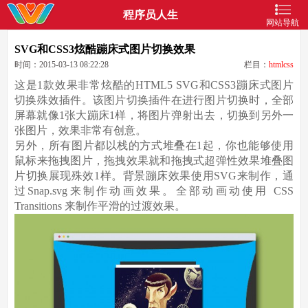
程序员人生
网站导航
SVG和CSS3炫酷蹦床式图片切换效果
时间：2015-03-13 08:22:28
栏目：
htmlcss
这是1款效果非常炫酷的HTML5 SVG和CSS3蹦床式图片
切换殊效插件。该图片切换插件在进行图片切换时，全部
屏幕就像1张大蹦床1样，将图片弹射出去，切换到另外一
张图片，效果非常有创意。
另外，所有图片都以栈的方式堆叠在1起，你也能够使用
鼠标来拖拽图片，拖拽效果就和拖拽式超弹性效果堆叠图
片切换展现殊效1样。背景蹦床效果使用SVG来制作，通
过Snap.svg来制作动画效果。全部动画动使用 CSS
Transitions 来制作平滑的过渡效果。