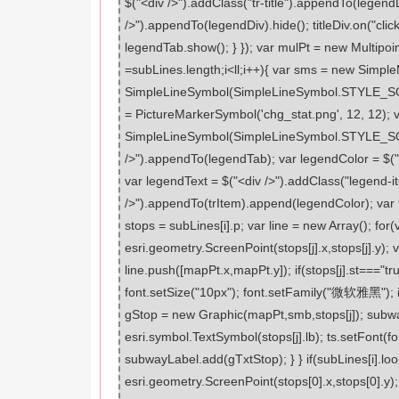
$("<div />").addClass("tr-title").appendTo(legen
/>").appendTo(legendDiv).hide(); titleDiv.on("click
legendTab.show(); } }); var mulPt = new Multipoint
=subLines.length;i<ll;i++){ var sms = new Si
SimpleLineSymbol(SimpleLineSymbol.STYLE_SOLID
= PictureMarkerSymbol('chg_stat.png', 12, 12); v
SimpleLineSymbol(SimpleLineSymbol.STYLE_SOLID,
/>").appendTo(legendTab); var legendColor = $("<
var legendText = $("<div />").addClass("legend-ite
/>").appendTo(trItem).append(legendColor); var 
stops = subLines[i].p; var line = new Array(); for(
esri.geometry.ScreenPoint(stops[j].x,stops[j].y
line.push([mapPt.x,mapPt.y]); if(stops[j].st==="t
font.setSize("10px"); font.setFamily("微软雅黑"); if
gStop = new Graphic(mapPt,smb,stops[j]); subw
esri.symbol.TextSymbol(stops[j].lb); ts.setFont(f
subwayLabel.add(gTxtStop); } } if(subLines[i].lo
esri.geometry.ScreenPoint(stops[0].x,stops[0].y)