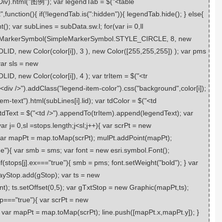
dDiv).html("图例"); var legendTab = $("<table
",function(){ if(!legendTab.is(":hidden")){ legendTab.hide(); } else{
(); var subLines = subData.sw.l; for(var i= 0,ll
mpleMarkerSymbol(SimpleMarkerSymbol.STYLE_CIRCLE, 8, new
, new Color(color[i]), 3 ), new Color([255,255,255]) ); var pms
ar sls = new
 new Color(color[i]), 4 ); var trItem = $("<tr
div />").addClass("legend-item-color").css("background",color[i]);
m-text").html(subLines[i].lid); var tdColor = $("<td
tdText = $("<td />").appendTo(trItem).append(legendText); var
var j= 0,sl =stops.length;j<sl;j++){ var scrPt = new
); var mapPt = map.toMap(scrPt); mulPt.addPoint(mapPt);
rue"){ var smb = sms; var font = new esri.symbol.Font();
(stops[j].ex==="true"){ smb = pms; font.setWeight("bold"); } var
ayStop.add(gStop); var ts = new
ont); ts.setOffset(0,5); var gTxtStop = new Graphic(mapPt,ts);
op==="true"){ var scrPt = new
; var mapPt = map.toMap(scrPt); line.push([mapPt.x,mapPt.y]); }