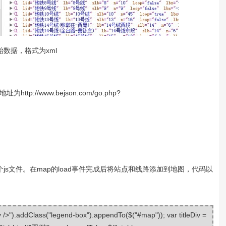
数据，格式为xml
tp://www.bejson.com/go.php?
个js文件。在map的load事件完成后将站点和线路添加到地图，代码以
v />").addClass("legend-box").appendTo($("#map")); var titleDiv =