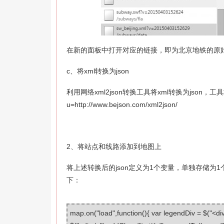
在新的面板中打开对应的链接，即为北京地铁的原始
c、将xml转换为json
利用网络xml2json转换工具将xml转换为json，工具地址为ht
u=http://www.bejson.com/xml2json/
2、将站点和线路添加到地图上
将上述转换后的json定义为1个变量，单独存储为1
下：
map.on("load",function(){ var legendDiv = $("<di