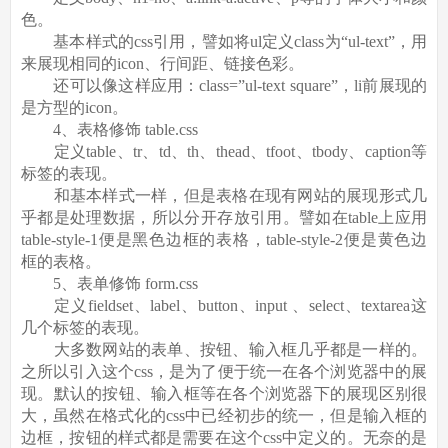
色。
基本样式的css引用，譬如将ul定义class为“ul-text”，用
来展现相同的icon、行间距、链接色彩。
还可以像这样应用：class=”ul-text square”，li前展现的
是方型的icon。
4、表格修饰 table.css
定义table、tr、td、th、thead、tfoot、tbody、caption等
标签的表现。
和基本样式一样，但是表格在现有网站的展现形式几
乎都是处理数据，所以分开存放引用。譬如在table上应用
table-style-1便是黑色边框的表格，table-style-2便是黄色边
框的表格。
5、表单修饰 form.css
定义fieldset、label、button、input 、select、textarea这
几个标签的表现。
大多数网站的表单、按钮、输入框几乎都是一样的。
之所以引入这个css，是为了便于统一在各个浏览器中的展
现。默认的按钮、输入框等在各个浏览器下的展现区别很
大，虽然在格式化的css中已经初步的统一，但是输入框的
边框，按钮的样式都是需要在这个css中定义的。无奈的是