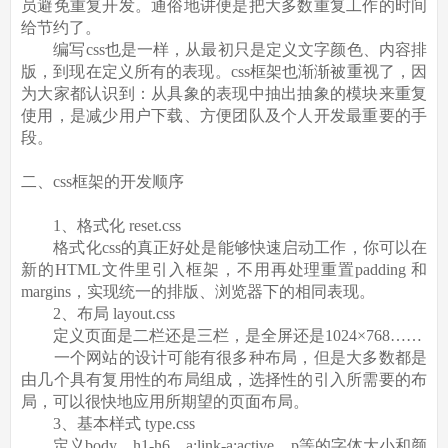
员避免重复开发。通俗地讲便是把大多数重复工作的时间
给节约了。
编写css也是一样，从最初只是定义文字颜色、内容排
版，到现在定义所有的表现。css框架也渐渐被重视了，因
为大家都认识到：从具象的表现中抽出抽象的模块来重复
使用，是减少用户下载、方便团队及个人开发最重要的手
段。
二、css框架的开发顺序
1、格式化 reset.css
格式化css的真正好处是能够快速启动工作，你可以在
新的HTML文件里引入框架，不用再处理重置padding 和
margins，实现统一的排版、浏览器下的相同表现。
2、布局 layout.css
定义页面是二栏还是三栏，是全屏还是1024×768……
一个网站的设计可能有很多种布局，但是大多数都是
由几个具有复用性的布局组成，选择性的引入所需要的布
局，可以很快地应用所期望的页面布局。
3、基本样式 type.css
定义body、h1-h6、a:link-a:active、p等的字体大小和颜