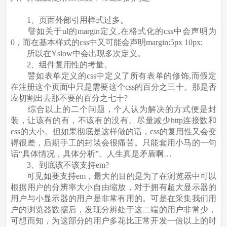
1、页面外部引用样式过多。
譬如关于ul的margin定义,在格式化的css中会声明为
0，而在基本样式的css中又可能会声明margin:5px 10px;
所以在Yslow中会出现多次定义。
2、组件复用性的考量。
譬如表单定义的css中定义了所有表单的修饰,而假定
在注册这个页面中只是需要这个css的百分之三十。那是否
应切割出去那不要的百分之七十?
综合以上的二个问题，个人认为解决的方式便是封
装，让该有的有，不该有的没有。尽量减少http连接数和
css的大小。但如果彻底是这样做的话，css的复用性又会变
得很差，后期手工的封装会很痛苦。只能套用小马的一句
话“具体情况，具体分析”。人生真是矛盾啊…
3、到底该不该支持em?
可见如要支持em，最大的目的是为了在浏览器中可以
根据用户的分辨率大小自由缩放，对于拥有超大显示器的
用户与小显示器的用户是非常有用的。可是在采集我们用
户的浏览器数据后，发现分辨处于这二端的用户非常少，
可想而知，为这部分的用户多花比正常开发一倍以上的时