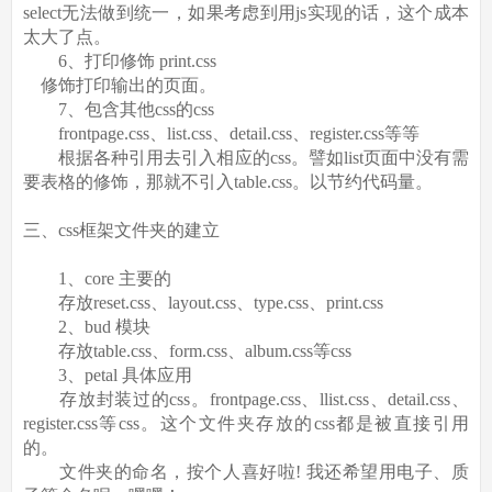
select无法做到统一，如果考虑到用js实现的话，这个成本
太大了点。
6、打印修饰 print.css
修饰打印输出的页面。
7、包含其他css的css
frontpage.css、list.css、detail.css、register.css等等
根据各种引用去引入相应的css。譬如list页面中没有需
要表格的修饰，那就不引入table.css。以节约代码量。
三、css框架文件夹的建立
1、core 主要的
存放reset.css、layout.css、type.css、print.css
2、bud 模块
存放table.css、form.css、album.css等css
3、petal 具体应用
存放封装过的css。frontpage.css、llist.css、detail.css、
register.css等css。这个文件夹存放的css都是被直接引用
的。
文件夹的命名，按个人喜好啦! 我还希望用电子、质