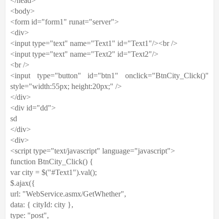
</head>
<body>
<form id="form1" runat="server">
<div>
<input type="text" name="Text1" id="Text1"/><br />
<input type="text" name="Text2" id="Text2"/>
<br />
<input type="button" id="btn1" onclick="BtnCity_Click()"
style="width:55px; height:20px;" />
</div>
<div id="dd">
sd
</div>
<div>
<script type="text/javascript" language="javascript">
function BtnCity_Click() {
var city = $("#Text1").val();
$.ajax({
url: "WebService.asmx/GetWhether",
data: { cityId: city },
type: "post",