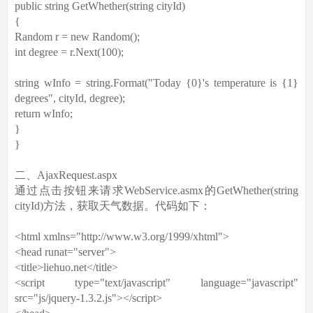
public string GetWhether(string cityId)
{
Random r = new Random();
int degree = r.Next(100);
string wInfo = string.Format("Today {0}'s temperature is {1}
degrees", cityId, degree);
return wInfo;
}
}
二、AjaxRequest.aspx
通过点击按钮来请求WebService.asmx的GetWhether(string
cityId)方法，获取天气数据。代码如下：
<html xmlns="http://www.w3.org/1999/xhtml">
<head runat="server">
<title>liehuo.net</title>
<script type="text/javascript" language="javascript"
src="js/jquery-1.3.2.js"></script>