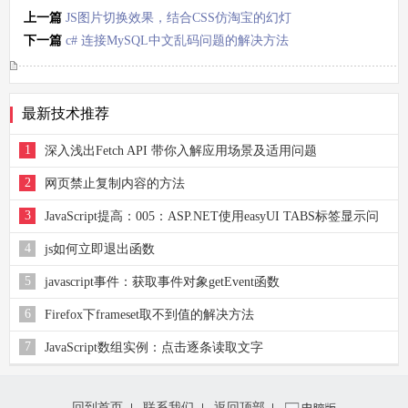
上一篇
JS图片切换效果，结合CSS仿淘宝的幻灯
代码
下一篇
c# 连接MySQL中文乱码问题的解决方法
最新技术推荐
1
深入浅出Fetch API 带你入解应用场景及适用问题
2
网页禁止复制内容的方法
3
JavaScript提高：005：ASP.NET使用easyUI TABS标签显示问
题
4
js如何立即退出函数
5
javascript事件：获取事件对象getEvent函数
6
Firefox下frameset取不到值的解决方法
7
JavaScript数组实例：点击逐条读取文字
回到首页
联系我们
返回顶部