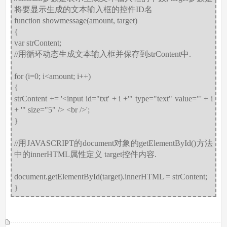
将要显示生成的文本输入框的控件ID名
function showmessage(amount, target)
{
var strContent;
//用循环动态生成文本输入框并保存到strContent中.
for (i=0; i<amount; i++)
{
strContent += '<input id="txt' + i +'" type="text" value="' + i
+ '" size="5" /> <br />';
}
//用JAVASCRIPT的document对象的getElementById()方法
中的innerHTML属性定义 target控件内容.
document.getElementById(target).innerHTML = strContent;
}