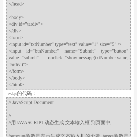
</head>
<body>
<div id="tardiv">
</div>
<form>
<input id="txtNumber" type="text" value="1" size="5" />
<input id="btnNumber" name="Submit" type="button"
value="submit" onclick="showmessage(txtNumber.value,
'tardiv')">
</form>
</body>
</html>
test.js的代码：
// JavaScript Document
//
//用JAVASCRIPT动态生成 文本输入框 到页面中,
//amount参数是表示生成文本输入框的个数, target参数是