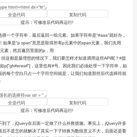
提示：可修改后代码再运行!
一个字符串，最后返回一组元素。如果字符串是“#aaa”就好办，
找便是！如果是"p span"意思是取得所有p元素中的span元素，我们先用
)得到所有p元素，然后遍历里面的p，用
span")就行了。但这都是最理想的情况下，我们要怎样才知道调用这些API呢？#提
["gh#erewf"]，这里也有#号。因此我们必须处理一下字符串，如
面的每个空白只占一个字符空间就是，让我们知道那些后代选择符就
：
提示：可修改后代码再运行!
jQuery在后面一定做了什么补救措施。事实上，jQuery许多
最后不是怎的就解决了其实一下子转换为数组意义不大，后面还是要