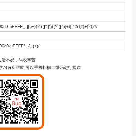
00c0-uFFFF_-]|.)+)(?:((['"]*)((?:([^)]+)|[^2()]*)+)2))?/
u00c0-uFFFF*_-]|.)+)/
生活不易，码农辛苦
学习有所帮助,可以手机扫描二维码进行捐赠