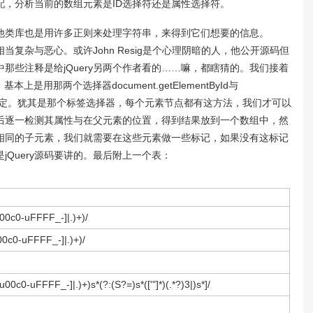
配，分析当前的数组元素是ID选择符还是属性选择符。
。其他类库也是用许多正则来处理字符串，来得到它们想要的信息。
相当复杂与恶心。或许John Resig是个心理阴暗的人，他公开源码但
那些注释是给jQuery另两个作者看的……嘛，都瞎猜的。我们接着
基本上是用那两个选择器document.getElementById与
etAttribute搞定。犹其是那个标签选择器，每个元素节点都有这方法，我们才可以
后逐一检测其属性与在父元素的位置，得到结果放到一个数组中，然
相同的子元素，我们就需要在这些元素做一些标记，如果没有这标记
Query源码要讲的。最后附上一个表：
u00c0-uFFFF_-]|.)+)/
u00c0-uFFFF_-]|.)+)/
wu00c0-uFFFF_-]|.)+)s*(?:(S?=)s*(['"]*)(.*?)3|)s*]/