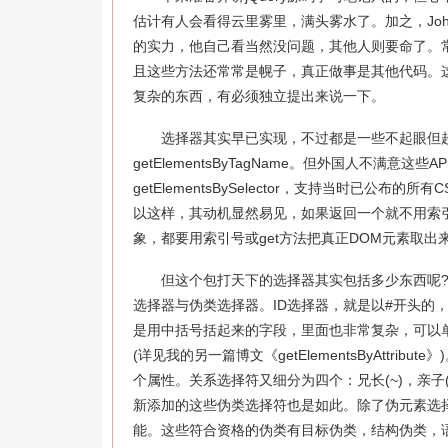
估计有人会看得云里雾里，满头雾水了。加之，Joh
的实力，他自己看当然没问题，其他人则要命了。
且这些方法还常常是幌子，真正做事是其他代码。这
复杂的东西，有必须独立提出来说一下。
选择器其实早已实现，不过都是一些不起眼但超常用的方法：g
getElementsByTagName。但外国人不满意这些AP
getElementsBySelector，支持当时已公布的
以这样，其动机显然易见，如果返回一个就不用索引号去
象，都要用索引号或get方法把真正DOM元素取出
但这个包打天下的选择器其实包括多少东西呢?细
选择器与伪类选择器。ID选择器，就是以#开头的，
是用中括号括起来的字段，里面也非常复杂，可以
(详见我的另一篇博文《getElementsByAttribu
个属性。关系选择符又细分为四个：兄长(~)，亲子(
新添加的这些伪类选择符也是如此。除了伪元素选
能。这些符合资格的伪类有目标伪类，结构伪类，语