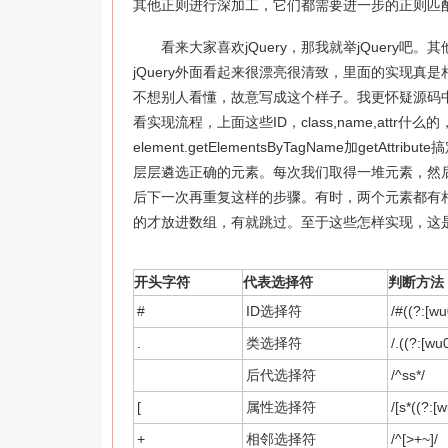
其他正则进行深加工，它们都需要进一步的正则匹
看来大家喜欢jQuery，那我就举jQuery吧
jQuery外面看起来很漂亮很清致，里面的实现真是
不想别人看懂，故意写成这个样子。我更怀疑源码中
看实现流程，上面这些ID，class,name,attr什么的，
element.getElementsByTagName加g
层层遴选正确的元素。每次我们取得一堆元素，然
后下一次再重复这样的步骤。有时，两个元素都有
的才放进数组，有就跳过。至于这些怎样实现，这是j
开头字符
代表选择符
判断方法
#
ID选择符
/#((?:[w
.
类选择符
/.((?:[w
后代选择符
/^ss*/
[
属性选择符
/[s*((?:[
+
相邻选择符
/^[>+~]/