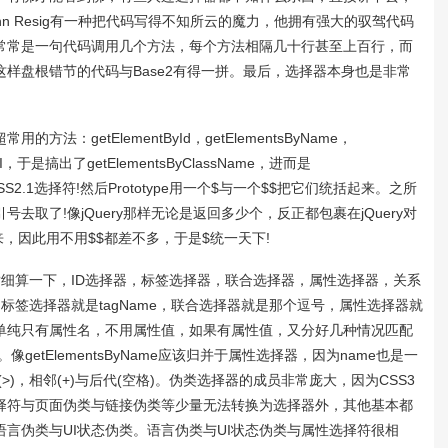
n Resig有一种把代码写得不知所云的魔力，他拥有强大的驭驾代码
常常是一句代码调用几个方法，每个方法相隔几十行甚至上百行，而
样盘根错节的代码与Base2有得一拼。最后，选择器本身也是非常
etElementById，getElementsByName，
I，于是搞出了getElementsByClassName，进而是
所有CSS2.1选择符!然后Prototype用一个$与一个$$把它们统括起来。之所
取了!像jQuery那样无论是返回多少个，反正都包裹在jQuery对
来，因此用不用$$都差不多，于是$统一天下!
算一下，ID选择器，标签选择器，联合选择器，属性选择器，关系
标签选择器就是tagName，联合选择器就是那个逗号，属性选择器就
单纯只有属性名，不用属性值，如果有属性值，又分好几种情况匹配
te》)。像getElementsByName应该归并于属性选择器，因为name也是一
>)，相邻(+)与后代(空格)。伪类选择器的成员非常庞大，因为CSS3
择符与页面伪类与链接伪类等少量无法转换为选择器外，其他基本都
言伪类与UI状态伪类。语言伪类与UI状态伪类与属性选择符很相