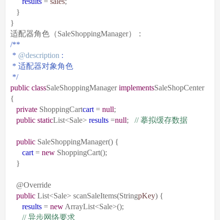
results
=
sales
;
}
}
适配器角色（SaleShoppingManager）：
/**
*
@description
:
*
适配器对象角色
*/
public
class
SaleShoppingManager
implements
SaleShopCenter
{
private
ShoppingCart
cart
=
null
;
public
static
List<Sale>
results
=
null
;
//
摹拟缓存数据
public
SaleShoppingManager() {
cart
=
new
ShoppingCart();
}
@Override
public
List<Sale> scanSaleItems(String
pKey
) {
results
=
new
ArrayList<Sale>();
//
异步网络要求