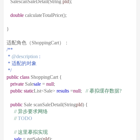
SalescanSaleDetail(String
pId
);
double
calculateTotalPrice();
}
适配角色（ShoppingCart）：
/**
*
@description
:
*
适配的对象
*/
public
class
ShoppingCart {
private
Sale
sale
=
null
;
public
static
List<Sale>
results
=
null
;
//
摹拟缓存数据
?
public
Sale scanSaleDetail(String
pId
) {
//
异步要求网络
//
TODO
//
这里摹拟实现
sale
= getSale(
pId
);