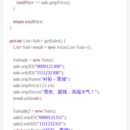
totalPrice
+=
sale
.getpPrice();
}
return
totalPrice
;
}
private
List<Sale> getSales() {
List<Sale>
result
=
new
ArrayList<Sale>();
Sale
sale
=
new
Sale();
sale
.setpID(
"0000121300"
);
sale
.setbID(
"1111232300"
);
sale
.setpName(
"
衬衫－黑领
"
);
sale
.setpPrice(123.14);
sale
.setpDescri(
"
黑色、圆领，高端大气！
"
);
result
.add(
sale
);
Sale
sale2
=
new
Sale();
sale2
.setpID(
"0000121311"
);
sale2
.setbID(
"1111232311"
);