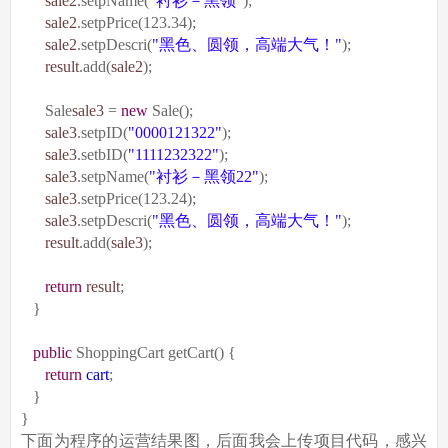
sale2
.setpName(
"
衬衫－黑领
"
);
sale2
.setpPrice(123.34);
sale2
.setpDescri(
"
黑色、圆领，高端大气！
"
);
result
.add(
sale2
);
Sale
sale3
=
new
Sale();
sale3
.setpID(
"0000121322"
);
sale3
.setbID(
"1111232322"
);
sale3
.setpName(
"
衬衫－黑领
22"
);
sale3
.setpPrice(123.24);
sale3
.setpDescri(
"
黑色、圆领，高端大气！
"
);
result
.add(
sale3
);
return
result
;
}
public
ShoppingCart getCart() {
return
cart
;
}
}
下面为程序的运营结果图，后面我会上传项目代码，感兴