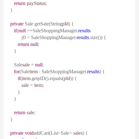
return
payStatus
;
}
private
Sale getSale(String
pId
) {
if
(
null
==SaleShoppingManager.
results
||0 > SaleShoppingManager.
results
.size()) {
return
null
;
}
Sale
sale
=
null
;
for
(Sale
item
: SaleShoppingManager.
results
) {
if
(
item
.getpID().equals(
pId
)) {
sale
=
item
;
}
}
return
sale
;
}
private
void
addCart(List<Sale>
sales
) {