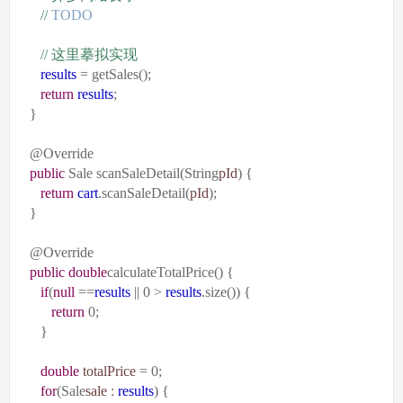
//
TODO
//
这里摹拟实现
results
= getSales();
return
results
;
}
@Override
public
Sale scanSaleDetail(String
pId
) {
return
cart
.scanSaleDetail(
pId
);
}
@Override
public
double
calculateTotalPrice() {
if
(
null
==
results
|| 0 >
results
.size()) {
return
0;
}
double
totalPrice
= 0;
for
(Sale
sale
:
results
) {