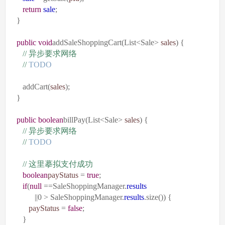
return
sale
;
}
public
void
addSaleShoppingCart(List<Sale>
sales
) {
//
异步要求网络
//
TODO
addCart(
sales
);
}
public
boolean
billPay(List<Sale>
sales
) {
//
异步要求网络
//
TODO
//
这里摹拟支付成功
boolean
payStatus
=
true
;
if
(
null
==SaleShoppingManager.
results
||0 > SaleShoppingManager.
results
.size()) {
payStatus
=
false
;
}