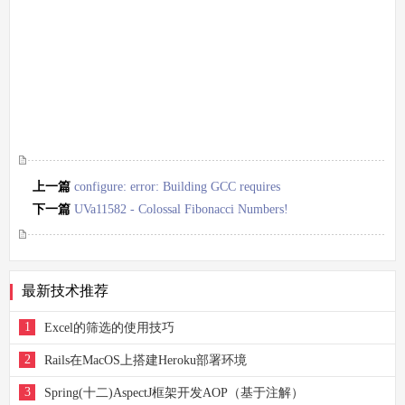
上一篇
configure: error: Building GCC requires
GMP 4.2+, MPFR 2.4.0+ and MPC 0.8.0+.
下一篇
UVa11582 - Colossal Fibonacci Numbers!
(模运算)
最新技术推荐
1
Excel的筛选的使用技巧
2
Rails在MacOS上搭建Heroku部署环境
3
Spring(十二)AspectJ框架开发AOP（基于注解）