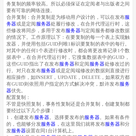
务复制的频率较高。所以必须保证在定阅者与出版者之间
要有可靠的网络连接。
合并复制：合并复制是为移动用户设计的，可以在发布
服
务器
或是定阅
服务器
处履行修改，在合并代理运行时，这
些修改将同步，多用于发布
服务器
与定阅服务都修改数据
的情况下。工作原理以下：在要复制的每一个表上实现触
发器，并使用包括GUID列唯1标识要复制的表中的每行。
对其中的任何1个表进行修改时，都会将更改将记录1个数
据表中，在合并代理运行时，它搜集数据表中的GUID，
这些GUID指出了在发布
服务器
和定阅
服务器
处修改过的
行。对只在发布
服务器
或是定阅端修改的数据则直接进行
相应操作，如INSERT，UPDATE，DELETE，如果双方都
有GUID则依照用户指定的方式解决冲突，默许发布
服务
器
伏先。
配置复制：
不管是快照复制，事务性复制还是合并复制，创建复制都
要经过以下几个步骤：
1．创建发布
服务器
。选择要发布的
服务器
。如果有条件
的，也能够分发
服务器
，在这里我们就将发布
服务器
和分
发
服务器
设置在同1台计算机上。