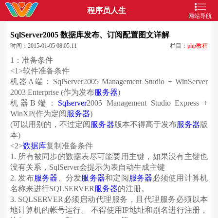
程序员人生
网站导航
SqlServer2005 数据库发布、订阅配置图文详解
时间：2015-01-05 08:05:11
栏目：
php教程
1：准备条件
<1>软件准备条件
机器A端：SqlServer2005 Management Studio + WinServer
2003 Enterprise (作为发布
服务器
)
机器B端：
Sqlserver
2005 Management Studio Express +
WinXP(作为定阅
服务器
)
(可以用别的，不过定阅
服务器
版本不得高于发布
服务器
版
本)
<2>
数据库
复制准备条件
1. 所有被同步的数据表尽可能要用主键，如果没有主键也
没有关系，SqlServer会提示为表自动生成主键
2. 发布
服务器
、分发
服务器
和定阅
服务器
必须使用计算机
名称来进行SQLSERVER
服务器
的注册。
3. SQLSERVER必须启动代理服务，且代理服务必须以本
地计算机的帐号运行。 不得使用IP地址和别名进行注册，