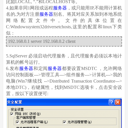
比如LOCAL, “.”和LOCALHOST等。
4.如果非同1网段或远程
服务器
，或只能用IP,不能用计算机
名的,为对方注册
服务器
别名。将其对应关系加到本地系统
网络配置文件中。文件的具体位置在
C:Windowssystem32driversetchosts,这里的配置和linux下类
似：
192.168.0.1 server 192.168.0.2 client
5.SqlServer 必须启动代理服务，且代理服务必须以本地计
算机的帐号运行。
6.发布
服务器
和定阅
服务器
都要设置MSDTC ，允许网络
访问控制面板--->管理工具--->组件服务--->计算机--->我的
电脑(Win7继续找 -->Distributed Transaction Coordinator--->
本地DTC)，右键属性，找到MSDTC选项卡，点击安全设
置，按以下设置便可: