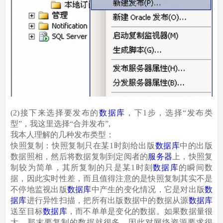
(2)接下来选择要发布的
数据库
，下1步，选择“发布类
型”，我这里选择“合并发布”,
我本人理解的几种发布类型：
快照复制：快照复制只在某1时刻给出版
数据库
中的出版
数据照相，然后将数据复制到定阅者的
服务器
上，快照复
制较为简单，其所复制的只是某1时刻
数据库
的瞬间数
据，因此实时性差，而且值得注意的是快照复制其实不是
不停地监视出版
数据库
中产生的变化情况，它是对出版
数
据库
进行异性扫描，把所有出版数据中的数据从源
数据库
送至目标
数据库
，而不单单是变化的数据。如果数据量很
大，那末要复制的数据就很多。因此对网络资源要求很