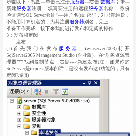
步骤以下：视图---单击已注册
服务器
---右击
数据库
引擎---
新建
服务器
注册----填写要注册的远程
服务器
名称----身份
验证选“SQL Server验证“----用户名(sa) 密码，对只能用IP，
不能用计算机名的，为其注册
服务器
别名，见上。
准备工作完成，接下来我们进行发布和定阅的操作
3：发布和定阅
发布
(1)首先我们在发布
服务器
上(winserver2003)打开
SqlServer2005 Management Studio (企业版)。在“对象资源管
理器”中找到复制节点，右键--->新建发布(注：如果你的
SqlServer是express版本的话，是没有发布这1功能的，只有
定阅功能!)