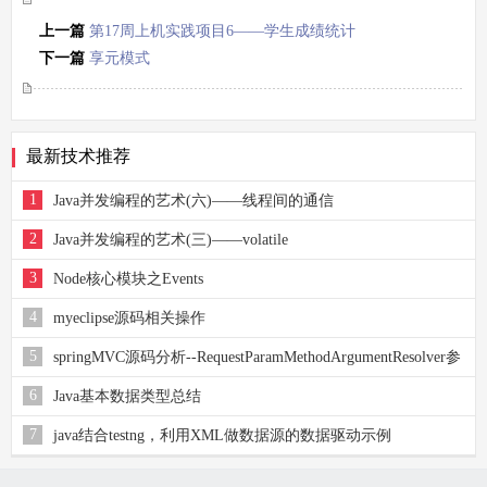
上一篇
第17周上机实践项目6――学生成绩统计
（4）
下一篇
享元模式
最新技术推荐
1
Java并发编程的艺术(六)——线程间的通信
2
Java并发编程的艺术(三)——volatile
3
Node核心模块之Events
4
myeclipse源码相关操作
5
springMVC源码分析--RequestParamMethodArgumentResolver参
数解析器（三）
6
Java基本数据类型总结
7
java结合testng，利用XML做数据源的数据驱动示例