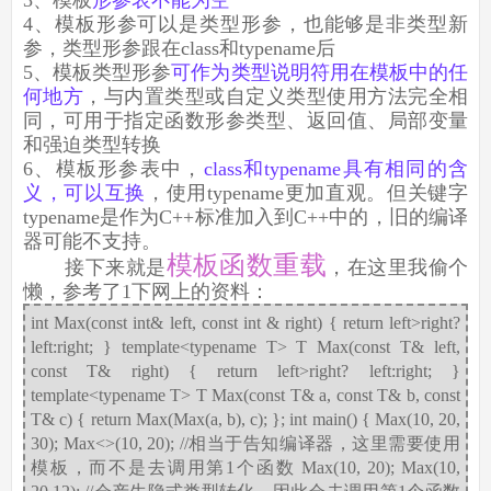
4、模板形参可以是类型形参，也能够是非类型新
参，类型形参跟在class和typename后
5、模板类型形参
可作为类型说明符用在模板中的任
何地方
，与内置类型或自定义类型使用方法完全相
同，可用于指定函数形参类型、返回值、局部变量
和强迫类型转换
6、模板形参表中，
class和typename具有相同的含
义，可以互换
，使用typename更加直观。但关键字
typename是作为C++标准加入到C++中的，旧的编译
器可能不支持。
模板函数重载
接下来就是
，在这里我偷个
懒，参考了1下网上的资料：
int Max(const int& left, const int & right) { return left>right?
left:right; } template<typename T> T Max(const T& left,
const T& right) { return left>right? left:right; }
template<typename T> T Max(const T& a, const T& b, const
T& c) { return Max(Max(a, b), c); }; int main() { Max(10, 20,
30); Max<>(10, 20); //相当于告知编译器，这里需要使用
模板，而不是去调用第1个函数 Max(10, 20); Max(10,