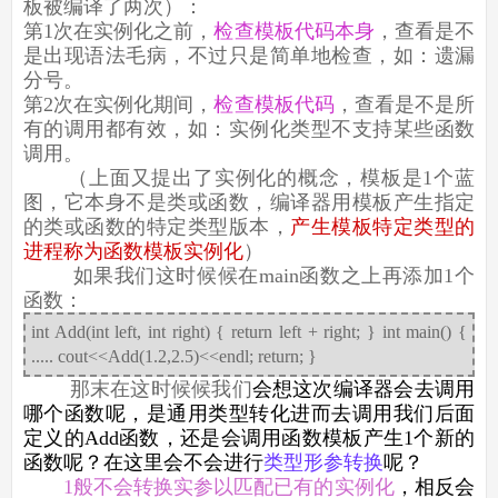
板被编译了两次）：
第1次在实例化之前，
检查模板代码本身
，查看是不
是出现语法毛病，不过只是简单地检查，如：遗漏
分号。
第2次在实例化期间，
检查模板代码
，查看是不是所
有的调用都有效，如：实例化类型不支持某些函数
调用。
（上面又提出了实例化的概念，模板是1个蓝
图，它本身不是类或函数，编译器用模板产生指定
的类或函数的特定类型版本，
产生模板特定类型的
进程称为函数模板实例化
）
如果我们这时候候在main函数之上再添加1个
函数：
int Add(int left, int right) { return left + right; } int main() {
..... cout<<Add(1.2,2.5)<<endl; return; }
那末在
这时候候我们
会想这次编译器会去调用
哪个函数呢，是通用类型转化进而去调用我们后面
定义的Add函数，还是会调用函数模板产生1个新的
函数呢？在这里会不会进行
类型形参转换
呢？
1般不会转换实参以匹配已有的实例化
，相反会