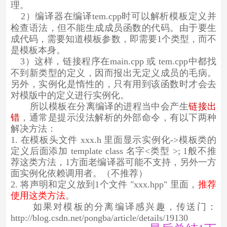
理。
2）编译器在编译tem.cpp时可以解析模板定义并
检查语法，但不能生成成员函数的代码。由于要生
成代码，需要知道模板参数，即需要1个类型，而不
是模板本身。
3）这样，
链接程序
在main.cpp 或 tem.cpp中都找
不到新类型的定义，因而报出无定义成员的毛病。
另外，实例化是惰性的，只有用到该函数时才会去
对模版中的定义进行实例化。
所以模板在分离编译的进程当中会产生
链接出
错
，通常是提示没法解析的外部命令，有以下两种
解决方法：
1. 在模板头文件 xxx.h 里面显示实例化->模板类的
定义后面添加 template class 名字<类型 >; 1般不推
荐这类方法，1方面老编译器可能不支持，另外一方
面实例化依赖调用者。（不推荐）
2. 将声明和定义放到1个文件 "xxx.hpp" 里面，
推荐
使用这类方法
。
如果对模板的分离编译感兴趣，传送门：
http://blog.csdn.net/pongba/article/details/19130