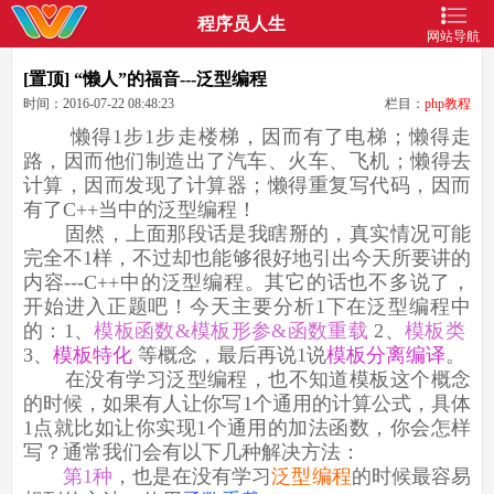
程序员人生
网站导航
[置顶] “懒人”的福音---泛型编程
时间：2016-07-22 08:48:23
栏目：
php教程
懒得1步1步走楼梯，因而有了电梯；懒得走
路，因而他们制造出了汽车、火车、飞机；懒得去
计算，因而发现了计算器；懒得重复写代码，因而
有了C++当中的泛型编程！
固然，上面那段话是我瞎掰的，真实情况可能
完全不1样，不过却也能够很好地引出今天所要讲的
内容---C++中的泛型编程。其它的话也不多说了，
开始进入正题吧！今天主要分析1下在泛型编程中
的：1、
模板函数&模板形参&函数重载
2、
模板类
3、
模板特化
等概念，最后再说1说
模板分离编译
。
在没有学习泛型编程，也不知道模板这个概念
的时候，如果有人让你写1个通用的计算公式，具体
1点就比如让你实现1个通用的加法函数，你会怎样
写？通常我们会有以下几种解决方法：
第1种
，也是在没有学习
泛型编程
的时候最容易