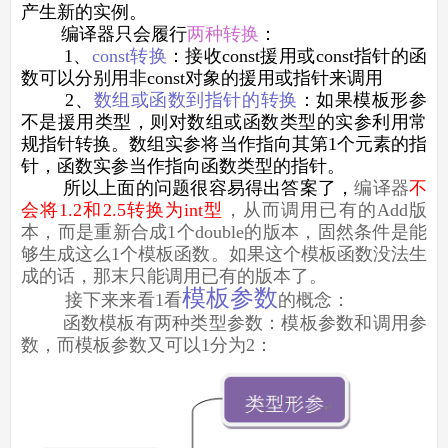
产生新的实例。
编译器只会履行
两种转换
：
1、
const转换
：接收const援用或const指针的函
数可以分别用非const对象的援用或指针来调用
2、
数组或函数到指针的转换
：如果模板形参
不是援用类型，则对数组或函数类型的实参利用常
规指针转换。数组实参将当作指向其第1个元素的指
针，函数实参当作指向函数类型的指针。
所以上面的问题很容易得出答案了，
编译器
不
会将1.2和2.5转换为int型
，从而调用已有的Add版
本，而是重新合成1个double的版本，固然条件是能
够生成这么1个模板函数。如果这个模板函数没法生
成的话，那末只能调用已有的版本了。
模板参数
接下来来看1看
的概念：
函数模板有两种类型参数：模板参数和调用参
数，而模板参数又可以1分为2：