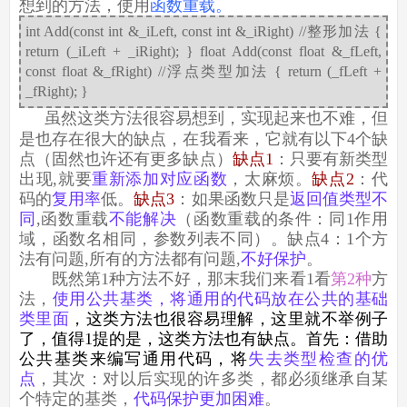
想到的方法，使用
函数重载。
int Add(const int &_iLeft, const int &_iRight) //整形加法 {
return (_iLeft + _iRight); } float Add(const float &_fLeft,
const float &_fRight) //浮点类型加法 { return (_fLeft +
_fRight); }
虽然这类方法很容易想到，实现起来也不难，但
是也存在很大的缺点，在我看来，它就有以下4个缺
点（固然也许还有更多缺点）
缺点1
：只要有新类型
出现,就要
重新添加对应函数
，太麻烦。
缺点2
：代
码的
复用率
低。
缺点3
：如果函数只是
返回值类型不
同
,函数重载
不能解决
（函数重载的条件：同1作用
域，函数名相同，参数列表不同）。缺点4：1个方
法有问题,所有的方法都有问题,
不好保护
。
既然第1种方法不好，那末我们来看1看
第2种
方
法，
使用公共基类，将通用的代码放在公共的基础
类里面
，这类方法也很容易理解，这里就不举例子
了，值得1提的是，这类方法也有缺点。首先：借助
公共基类来编写通用代码，将
失去类型检查的优
点
，其次：对以后实现的许多类，都必须继承自某
个特定的基类，
代码保护更加困难
。