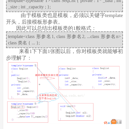
template<typename T> class SeqList { private : T* _data ; int
_size ; int _capacity ; };
由于模板类也是模板，必须以关键字template
开头，后接模板形参表。
因此可以总结出模板类的1般格式：
template<class 形参名1, class 形参名2, ...class 形参名n>
class 类名 { ... };
来看1下下面1张图以后，你对模板类就能够初
步理解了：