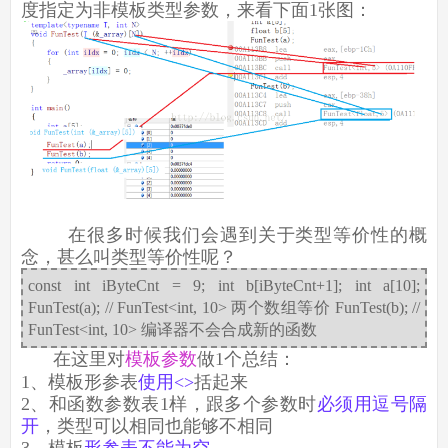
度指定为非模板类型参数，来看下面1张图：
在很多时候我们会遇到关于类型等价性的概
念，甚么叫类型等价性呢？
const int iByteCnt = 9; int b[iByteCnt+1]; int a[10];
FunTest(a); // FunTest<int, 10> 两个数组等价 FunTest(b); //
FunTest<int, 10> 编译器不会合成新的函数
在这里对
模板参数
做1个总结：
1、模板形参表
使用<>
括起来
2、和函数参数表1样，跟多个参数时
必须用逗号隔
开
，类型可以相同也能够不相同
3、模板
形参表不能为空