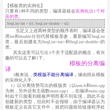
【模板类的实例化】
只要有1种不同的类型，编译器就会
实例化出1个对
应的类
。
SeqList<int > sl1; SeqList<double > sl2;
当定义上述两种类型的顺序表时，编译器会使
用int和double分别代替模板形参，重新编写SeqList
类，最后创建名为SeqList<int>和SeqList<double>的
类。
其实这里可以引出1个关于适配器的概念，有兴
趣的可以去了解1下。
模板的分离编
译
1般来说，
类模版不能分离编译，
缘由得从模板
的实例化入手。
1）以分离情势写出的模版类（以tem.h和tem.cpp
为例，另外还有主函数main.cpp），在编译main.cpp
时由于只能看到模板声明而看不到实现，因此不会
创建新的类型，但此时不会报错，由于编译器认为
模板定义在其它文件中，就把问题留给链接程序处