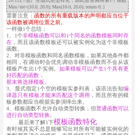
20.12); //会产生隐式类型转化，因此会去调用第1个函数
Max<int>(10.0, 20.0); Max(10.0, 20.0); return 0; }
需要注意：
函数的所有重载版本的声明都应当位于
该函数被调用位置之前。
一样做1个总结：
1、1个
非模板函数可以和1个同名的函数模板同时存
在
，而且该函数模板还可以被实例化为这个非模板
函数。
2、对非模板函数和同名函数模板，如果其他条件都
相同，在调动时会优先调动非模板函数而不会从该
模板产生出1个实例。
如果模板可以产生1个具有更
好匹配的函数，
那末将选择模板
。
3、显式指定1个空的模板实参列表，该语法告知
编
译器只有模板才能来匹配这个调用
，而且所有的模
板参数都应当根据实参演绎出来。
4、模板函数不允许自动类型转换，但
普通函数可以
进行自动类型转换
。
模板函数特化
最后来了解1下
有时候其实不总是能够写出对所有可能被实例化的