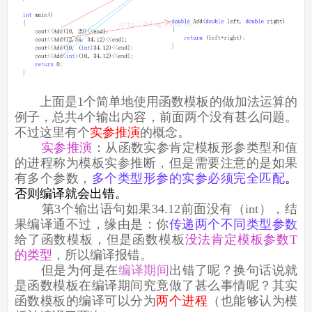
上面是1个简单地使用函数模板的做加法运算的
例子，总共4个输出内容，前面两个没有甚么问题。
不过这里有个
实参推演
的概念。
实参推演
：从函数实参肯定模板形参类型和值
的进程称为模板实参推断，但是需要注意的是如果
有多个参数，
多个类型形参的实参必须完全匹配
。
否则编译就会出错。
第3个输出语句如果34.12前面没有（int），结
果编译通不过，缘由是：你
传递两个不同类型参数
给了函数模板，但是函数模板
没法肯定模板参数T
的类型
，所以编译报错。
但是为何是在
编译期间
出错了呢？换句话说就
是函数模板在编译期间究竟做了甚么事情呢？其实
函数模板的编译可以分为
两个进程
（也能够认为模