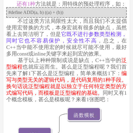
还有1种
方法就是：用特殊的预处理程序，如：
#define ADD(a, b) ((a) + (b))
不过这类方法局限性太大，而且我们不太提倡
使用宏替换的方式，本身宏就有很多的缺点，虽然
看上去简洁明了，但是
它既不进行参数类型检测，
同时它也不容易保护，安全性不高
，总之，在
C++当中能不使用宏的时候就尽可能不使用，最好
多用const或inline关键字来起到宏的效果。
基于以上种种限制或说是缺点，C++当中的
泛
型编程
也就应运而生。甚么是泛型编程呢？我们首
先来了解1下甚么是泛型编程，简单来概括1下：
编
写与类型无关的逻辑代码，是代码复用的1种手段。
换句话说泛型编程就是以独立于任何特定类型的方
式编写代码，而模板是泛型编程的基础。
同时又有1
个概念模板，甚么是模板呢？来看1张图吧：