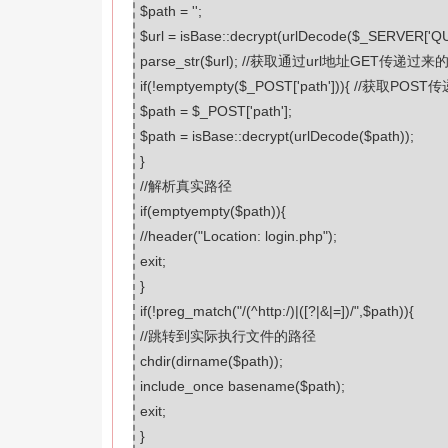
$path
=
''
;
$url
= isBase::decrypt(urlDecode(
$_SERVER
[
'Q
parse_str
(
$url
);
//获取通过url地址GET传递过来
if
(!
empty
empty
(
$_POST
[
'path'
])){
//获取POST
$path
=
$_POST
[
'path'
];
$path
= isBase::decrypt(urlDecode(
$path
));
}
//解析真实路径
if
(
empty
empty
(
$path
)){
//header("Location: login.php");
exit
;
}
if
(!preg_match(
"/(^http:/)|([?|&|=])/"
,
$path
)){
//跳转到实际执行文件的路径
chdir
(dirname(
$path
));
include_once
basename
(
$path
);
exit
;
}