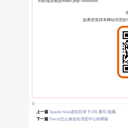
到的地址都是index.php?xxxxxxxx.
如果您觉得本网站对您的
上一篇
Apache Alias虚拟目录下URL重写 隐藏
index.php
下一篇
Discuz怎么修改短消息中心的模板