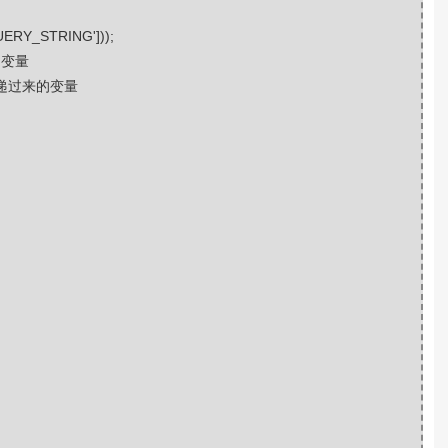
UERY_STRING'
]));
的变量
传递过来的变量