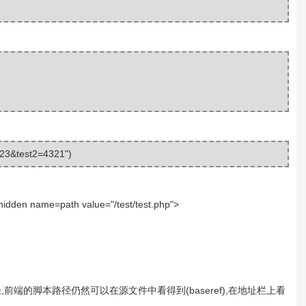
=123&test2=4321"
)
name=path value="/test/test.php">
前端的脚本路径仍然可以在源文件中看得到(baseref),在地址栏上看