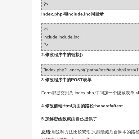
?>
index.php与include.inc同目录
<?
include
include
.inc;
?>
2.修改程序中的链接()
"index.php?"
.encrypt(
"path=/test/test.php&test
3.修改程序中的POST表单
Form都提交到为 index.php,中间加一个隐藏表单 <hidden 
4.修改前端Html页面的路径:baseref=/test
5.加解密函数就由自己提供了
总结:
用这种方法比较繁琐,只能隐藏后台脚本的路径,