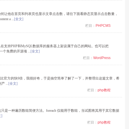
数，如何让他在首页和列表页也显示文章点击数，请往下面看静态页显示点击数量，
 a ...
[全文]
栏目：
PHPCMS
户可以在支持PHP和MySQL数据库的服务器上架设属于自己的网站。也可以把
一个免费的开源项 ...
[全文]
栏目：
WordPress
虚拟机，宣称比官方的快9倍，我很好奇，于是抽空简单了解了一下，并整理出这篇文章，希
...
[全文]
栏目：
php教程
语言很像。这只是一种遍历数组简便方法。foreach 仅能用于数组，当试图将其用于其它数据
]
栏目：
php教程