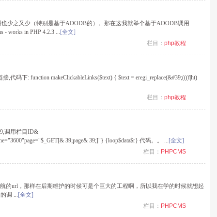
料也少之又少（特别是基于ADODB的）。那在这我就举个基于ADODB调用
s in PHP 4.2.3 ...
[全文]
栏目：
php教程
n makeClickableLinks($text) { $text = eregi_replace(&#39;(((f|ht)
栏目：
php教程
& 39;调用栏目ID&
he="3600"page="$_GET[& 39;page& 39;]"} {loop$data$r} 代码。。 ...
[全文]
栏目：
PHPCMS
导航的url，那样在后期维护的时候可是个巨大的工程啊，所以我在学的时候就想起
 ...
[全文]
栏目：
PHPCMS