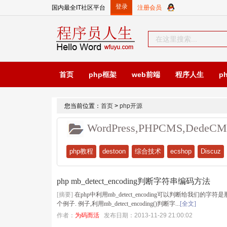
国内最全IT社区平台
首页
php框架
web前端
程序人生
p
您当前位置：
首页
>
php开源
WordPress,PHPCMS,DedeCM
php教程
destoon
综合技术
ecshop
Discuz
php mb_detect_encoding判断字符串编码方法
[摘要]
在php中利用mb_detect_encoding可以判断给我
个例子. 例子,利用mb_detect_encoding()判断字...
[全文]
作者：
为码而活
发布日期：2013-11-29 21:00:02