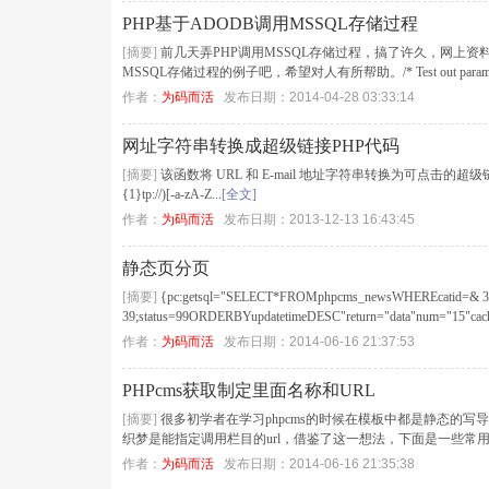
PHP基于ADODB调用MSSQL存储过程
[摘要]
前几天弄PHP调用MSSQL存储过程，搞了许久，网上资
MSSQL存储过程的例子吧，希望对人有所帮助。/* Test out params - work
作者：
为码而活
发布日期：2014-04-28 03:33:14
网址字符串转换成超级链接PHP代码
[摘要]
该函数将 URL 和 E-mail 地址字符串转换为可点击的超级链接,代码下: functio
{1}tp://)[-a-zA-Z...
[全文]
作者：
为码而活
发布日期：2013-12-13 16:43:45
静态页分页
[摘要]
{pc:getsql="SELECT*FROMphpcms_newsWHEREcatid=
39;status=99ORDERBYupdatetimeDESC"return="data"num="15"cac
作者：
为码而活
发布日期：2014-06-16 21:37:53
PHPcms获取制定里面名称和URL
[摘要]
很多初学者在学习phpcms的时候在模板中都是静态的写
织梦是能指定调用栏目的url，借鉴了这一想法，下面是一些常用的调
作者：
为码而活
发布日期：2014-06-16 21:35:38