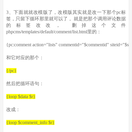
3、下面就就改模版了，改模版其实就是改一下那个pc标
签，只留下循环那里就可以了， 就是把那个调用评论数据
的标签改改， 删掉这个文件
phpcms/templates/default/comment/list.html里的：
{pc:comment action=
"lists"
commentid=
"$commentid"
siteid=
"$sit
和它对应的那个：
{/pc}
然后把循环语句：
{loop $data $r}
改成：
{loop $comment_info $r}