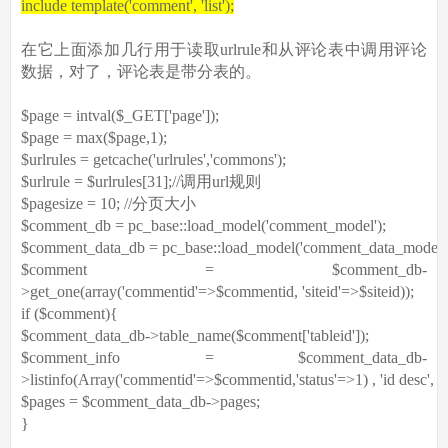
include template('comment', 'list');
在它上面添加几行用于读取urlrule和从评论表中调用评论
数据，对了，评论表是带分表的。
$page
=
intval
(
$_GET
[
'page'
]);
$page
= max(
$page
,1);
$urlrules
= getcache(
'urlrules'
,
'commons'
);
$urlrule
=
$urlrules
[31];
//调用url规则
$pagesize
= 10;
//分页大小
$comment_db
= pc_base::load_model(
'comment_model'
);
$comment_data_db
= pc_base::load_model(
'comment_data_model'
$comment
=
$comment_db
-
>get_one(
array
(
'commentid'
=>
$commentid
,
'siteid'
=>
$siteid
));
if
(
$comment
){
$comment_data_db
->table_name(
$comment
[
'tableid'
]);
$comment_info
=
$comment_data_db
-
>listinfo(Array(
'commentid'
=>
$commentid
,
'status'
=>1) ,
'id desc'
,
$
$pages
=
$comment_data_db
->pages;
}