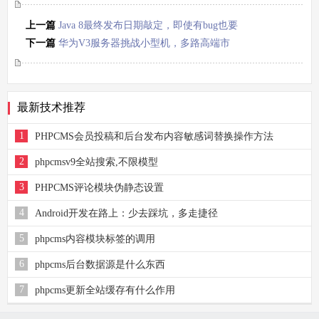
上一篇
Java 8最终发布日期敲定，即使有bug也要
发布
下一篇
华为V3服务器挑战小型机，多路高端市
场汹涌
最新技术推荐
1
PHPCMS会员投稿和后台发布内容敏感词替换操作方法
2
phpcmsv9全站搜索,不限模型
3
PHPCMS评论模块伪静态设置
4
Android开发在路上：少去踩坑，多走捷径
5
phpcms内容模块标签的调用
6
phpcms后台数据源是什么东西
7
phpcms更新全站缓存有什么作用