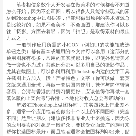
笔者相信多数个人开发者在做美术的时候都会不知道
怎么开始，因为不会画图，所以很多人只能拿些现成的素
材到Photoshop中试图拼凑，但能够做出原创的美术资源总
是比较好的，如果不会美术，不会画图，那建议你可以多
往「摄影」方面去着眼，因为「拍照」是取得素材的最佳
方式之一。
一般制作应用所需的小ICON（例如UI的功能钮或选
单钮之类）都有基本或通用的PS文件可以套用（这部分的
通用图标有很多，常用的其实就那几种，即使外包请美术
做一套也不为过）其他部分都可以多用自己的摄影作品，
尤其在截图上，可以多利用利用Photoshop内建的文字工具
在截图上方加入一段「产品特色」文字（你可以做一套英
文版来通用全球，再做一套供国内使用，繁体与简体转换
容易，台湾与香港的付费习惯更好，应该值得你再做一套
繁体版的上架台湾与香港，本地化对收入总会有帮助的）
笔者在Photoshop上做图标时，其实跟纸上作业差不
多，通常一个应用笔者会做出十个以上的不同图标（完全
不同）然后让朋友（建议多找非专业人士来挑选，因为你
的应用要卖的对象是一般群众，要找受众面最广的族群来
帮你挑选图标最好）而且笔者通常会把图标列印出来，贴