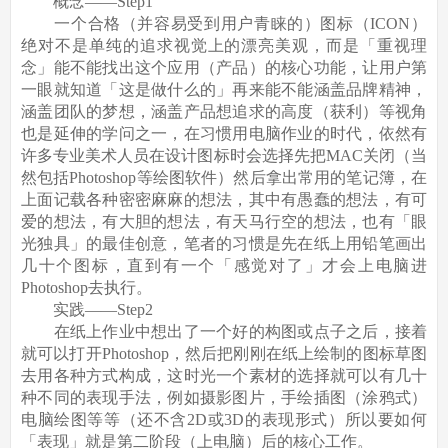
概念——Step1
一个合格（并容易受到用户青睐的）图标（ICON）
绝对不是单纯的追求视觉上的漂亮美观，而是「重视理
念」能不能找出这个应用（产品）的核心功能，让用户第
一眼就知道「这是做什么的」再来能不能涵盖品牌精神，
涵盖团队的梦想，涵盖产品想追求的高度（获利）等视角
也是延伸的学问之一，在习惯用电脑作业的时代，依然有
许多专业美术人员在设计图标时会选择先把MAC关闭（当
然包括Photoshop等绘图软件）然后拿出常用的笔记簿，在
上面记载各种密密麻麻的想法，其中有愚蠢的想法，有可
爱的想法，有大胆的想法，有天马行空的想法，也有「眼
光独具」的最佳创意，笔者的习惯是先在纸上用铅笔画出
几十个图标，直到有一个「感觉对了」才会上电脑进
Photoshop去执行。
实践——Step2
在纸上作业中想出了一个好的构图或点子之后，接着
就可以打开Photoshop，然后把刚刚在纸上绘制的图标草图
去用各种方式构成，这时光一个素材的选择就可以有几十
种不同的表现手法，例如摄影图片，手绘插图（涂鸦式）
电脑绘图等等（还不含2D或3D的表现形式）所以要如何
「表现」就是第二阶段（上电脑）后的核心工作。