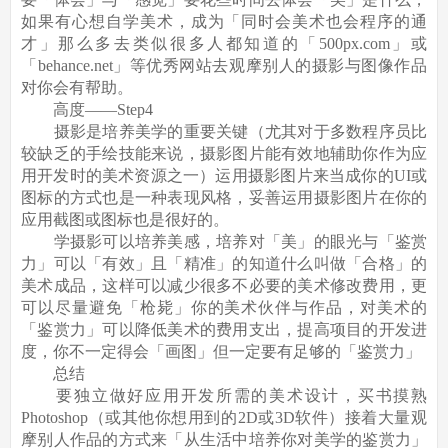
如果有心想自学美术，成为「同时会美术也会程序的通
才」那么多去类似很多人都知道的「500px.com」或
「behance.net」等优秀网站去观摩别人的摄影与图像作品
对你会有帮助。
高度——Step4
摄影是培养美学的重要关键（尤其对于多数程序员比
较缺乏的手绘技能来说，摄影图片能有效地辅助你作为应
用开发时的美术资源之一）运用摄影图片来当成你的UI或
图标的方式也是一种表现风格，妥善运用摄影图片在你的
应用截图或图标也是很好的。
学摄影可以培养美感，培养对「美」的眼光与「鉴赏
力」可以「有效」且「精准」的知道什么叫做「合格」的
美术成品，这样可以减少很多不必要的美术修改费用，更
可以尽量避免「枪毙」你的美术伙伴与作品，对美术的
「鉴赏力」可以降低美术的费用支出，提高项目的开发进
度，你不一定得会「画图」但一定要有足够的「鉴赏力」
总结
要独立做好应用开发所需的美术设计，买书摸熟
Photoshop（或其他你想用到的2D或3D软件）接着大量观
摩别人作品的方式来「从生活中培养你对美学的鉴赏力」