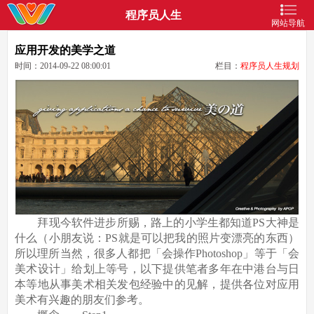
程序员人生
网站导航
应用开发的美学之道
时间：2014-09-22 08:00:01
栏目：
程序员人生规划
拜现今软件进步所赐，路上的小学生都知道PS大神是
什么（小朋友说：PS就是可以把我的照片变漂亮的东西）
所以理所当然，很多人都把「会操作Photoshop」等于「会
美术设计」给划上等号，以下提供笔者多年在中港台与日
本等地从事美术相关发包经验中的见解，提供各位对应用
美术有兴趣的朋友们参考。