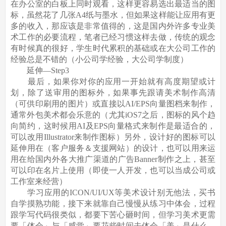
在办公室的白板上同时观看，这样更容易选出最适当的图
标，虽然花了几张A4纸与墨水，但如果这样能让应用有更
多的收入，那应该是非常值得的，这是国内外许多专业美
术工作的必要流程，笔者已经习惯这样去做，传统的观念
有时候真的很好，学生时代累积的基础或在大公司工作的
经验总是不错的（小公司学经验，大公司学制度）
延伸—Step3
最后，如果你对你的应用一开始就有高度期望或计
划，除了送审用的图标外，如果事先跟请美术制作高清
（可供印刷用的图片）或直接以AI/EPS向量图档来制作，
通常外包美术都会乐意的（尤其iOS7之后，图标的风个趋
向简约，这时候用AI及EPS向量格式来制作是最适合的，
可以改用Illustrator来制作图标）另外，设计好的图标可以
延伸用在（客户服务＆支援网站）的设计，也可以用来运
用在给国内外各大推广渠道的广告Banner制作之上，甚至
可以印在名片上使用（即使一人开发，也可以当成公司或
工作室来经营）
学习应用的ICON/UI/UX等美术设计别无他法，买书
自学摸熟功能，接下来就靠自己慢慢从练习中体会，过程
跟学写代码很类似，都要下苦心砸时间，但学习美术更需
要「体会」与「感觉」要花些时间去体会「美」是什么，