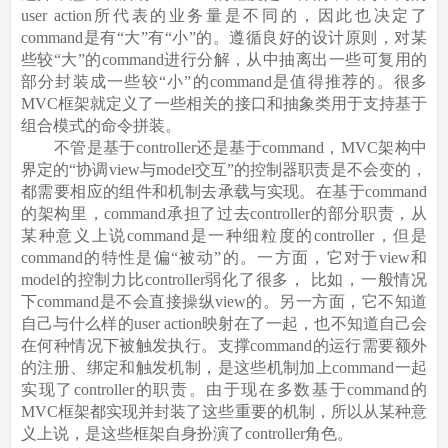
user action所代表的业务量是不同的，因此也决定了
command是有“大”有“小”的。遵循良好的设计原则，对某
些较“大”的command进行分解，从中抽离出一些可复用的
部分封装成一些较“小”的command是值得推荐的。很多
MVC框架就定义了一些相关的接口和抽象类用于支持基于
组合模式的命令拼装。
不管是基于controller还是基于command，MVC架构中
界定的“协调view与model交互”的控制器职责是不会变的，
都需要相应的组件和机制去承载与实现。在基于command
的架构里，command承担了过去controller的部分职责，从
某种意义上说command是一种细粒度的controller，但是
command的特性是偏“被动”的。一方面，它对于view和
model的控制力比controller弱化了很多， 比如，一般情况
下command是不会直接操纵view的。另一方面，它不知道
自己与什么样的user action映射在了一起，也不知道自己会
在何种情况下被触发执行。支撑command的运行需要额外
的注册、绑定和触发机制，是这些机制加上command一起
实现了controller的职责。由于现在多数基于command的
MVC框架都实现并封装了这些重要的机制，所以从某种意
义上说，是这些框架自身扮演了controller角色。