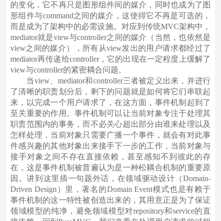
的变化，它不再只是图形组件间的媒介，同时也成为了图
形组件与command之间的媒介，这使得它不再是可选的，
而是成为了架构中的必需设施。对应到传统MVC架构中，
mediator就是view与controller之间的媒介（当然，也依然是
view之间的媒介），所有从view发出的用户请求都经过了
mediator再传递给controller，它的出现在一定程度上缓解了
view与controller的紧密耦合问题。
当view、mediator和controller三者被定义出来，并进行
了清晰的职责划分后，剩下的问题就是如何将它们串联起
来，以完成一个用户请求了，在这方面，事件机制起到了
至关重要的作用。事件机制可以让当前对象专注于处理其
职责范围内的事务，而不必关心超出部分由谁来处理以及
怎样处理，当前对象只需要广播一个事件，就会有对此事
件感兴趣的其他对象出来接手下一步的工作，当前对象与
接手对象之间不存在直接依赖，甚至感知不到彼此的存
在，这是事件机制被普遍认为是一种松耦合机制的重要原
因。讲到这里插一句题外话，在领域驱动设计（Domain-
Driven Design）里，著名的Domain Event模式也是有赖于
事件机制的这一特性被创造出来的，其用意正是为了保证
领域模型的纯净，避免领域模型对repository和service的直