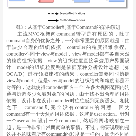
图3：从基于Controller到基于Command的架构演进
主流MVC框架向command转型是有原因的，除了
command自身的优势之外，一个非常重要的原因就是：由
于缺少合理的组织依据，controller的粒度很难拿捏。
controller不同于view与model，view与model都有各自天然
的粒度组织依据，view的组织粒度直接承袭用户界面设
计，model的组织粒度则是依据某种分析设计思想（如
OOA/D）进行领域建模的结果，controller需要同时协调
view与model，但是view与model的组织结构和粒度都是不
对等的，这就使得controller面临一个“在多大视图范围内沟
通与协调多少领域对象”的问题，由于找不出合理的组织
依据，设计者在设计controller时往往感到无所适从。相比
之下，command则完全没有controller的困惑，因为
command有一个天然的组织依据，这就是user action。针对
一个user action设计一个command，然后将两者映射在一
起，是一件非常自然而简单的事情。不过，需要说明的是
这并不意味着所有command的粒度是一样的，因为不同的