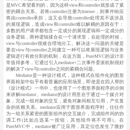
是MVC希望看到的，因为这样view和controller就形成了紧
密的耦合关系。若将controller注册为listener，则事件响应
将由controller承担，这又会导致controller处理其不该涉及
的展现逻辑，造成view和controller难以解耦的原因在于：
多数的用户请求都包含一定成分的展现逻辑和一定成分的
业务逻辑，两种逻辑揉合在一个请求里，在处理的时候，
view与controller很难合理地分工。解决这一问题的关键是
要在view与controller之间建立一种可以将展现逻辑与业务
逻辑进行有效分割的机制，在这方面，PureMVC的设计非
常值得参考，它通过引入mediator+二次事件委派机制很好
的解决了view与controller之间的紧耦合问题。
Mediator是一种设计模式，这种模式在组件化的图形
界面框架中似乎有着普遍的应用场景，即使是在四人帮的
《设计模式》一书中，也使用了一个图形界面程序的示例
来讲解mediator。mediator的设计用意在于通过一个媒介对
象，完成一组对象的交互，避免对象间相互引用，产生复
杂的依赖关系。mediator应用于图形界面程序时，往往作
为一组关系紧密的图形组件的交互媒介，完成组件间的协
调工作(比如点选某一按钮，其他组件将不可用)。在
PureMVC中，mediator被广泛应用，其定位也发生了微妙