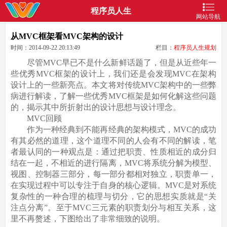
程序员人生
网站导航
从MVC框架看MVC架构的设计
时间：2014-09-22 20:13:49
栏目：
程序员人生规划
尽管MVC早已不是什么新鲜话题了，但是从近些年一
些优秀MVC框架的设计上，我们还是会发现MVC在架构
设计上的一些新亮点。本文将对传统MVC架构中的一些弊
病进行解读，了解一些优秀MVC框架是如何化解这些问题
的，揭示其中所折射出的设计思想与设计理念。
MVC回顾
作为一种经典到不能再经典的架构模式，MVC的成功
有其必然的道理，这个道理不同的人会有不同的解读，笔
者最认同的一种观点是：通过把职责、性质相近的成分归
结在一起，不相近的进行隔离，MVC将系统分解为模型、
视图、控制器三部分，每一部分都相对独立，职责单一，
在实现过程中可以专注于自身的核心逻辑。MVC是对系统
复杂性的一种合理的梳理与切分，它的思想实质就是“关
注点分离”。至于MVC三元素的职责划分与相互关系，这
里不再赘述，下图给出了非常细致的说明。