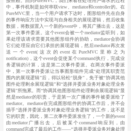
接依赖。回到PureMVC，我们来看在处理用户请求的过程
中，事件机制是如何串联view、mediator和controller的。在
PureMVC里，当一个用户请求下达时，图形组件先在自身
的事件响应方法中实现与自身相关的展现逻辑，然后收集
数据，将数据置入一个新的event中，将其广播出去，这是
第一次事件委派。这个event会被一个mediator监听到，如
果处理该请求需要其他图形组件的协助，mediator会协调
它们处理应由它们承担的展现逻辑，然后mediator再次发
送一个event(这次的event在PureMVC里称之为
notification)，这个event会促使某个command执行，完成业
务逻辑的计算，这是第二次事件委派。在两次事件委派
中，第一次事件委派让当事图形组件完成“处理其职责范
围内的展现逻辑”后，得以轻松“脱身”，免于被“协调其他
图件处理剩余展现逻辑”和“选择并委派业务对象处理业务
逻辑”所拖累。而“协调其他图形组件处理剩余展现逻辑”显
然是mediator的职责，于是第一次广播的事件被委派给了
mediator。mediator在完成图形组件的协调工作后，并不会
插手“选择并委派业务对象处理业务逻辑”的工作，这不是
它的职责，因此，第二次事件委派发生了，一个新的event
由mediator广播出去，后被某个command响应到，由
command完成了最后的工作——“选择并委派业务对象处理