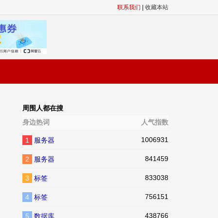
联系我们
|
收藏本站
周围人都在搜
身边热词
人气指数
1006931
1
服务器
841459
2
服务器
833038
3
标签
756151
4
标签
438766
5
数据库