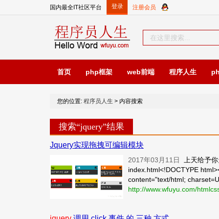
国内最全IT社区平台
首页
php框架
web前端
程序人生
p
您的位置:
程序员人生
> 内容搜索
搜索“jquery”结果
Jquery实现拖拽可编辑模块
2017年03月11日
上天给予你
index.html<!DOCTYPE html><
content="text/html; charset=U
http://www.wfuyu.com/htmlcs
jquery
调用 click 事件 的 三种 方式