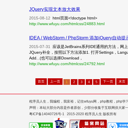
JQuery实现文本放大效果
2015-08-12
html页面<!doctype html>
http://www.wfuyu.com/htmlcss/24883.html
IDEA / WebStorm / PhpStorm 添加jQu
2015-07-31
应该是JetBrains系列IDE通用的方
JQuery补全，按照以下方法添加1. 打开Settings，Languages &
Add...(也可以选择Download，
http://www.wfuyu.com/htmlcss/24792.html
首页
上一页
下一页
末页
1
2
3
4
5
程序员人生，我编程，我富裕，记住wfuyu网，php教程，php学
声明：本站大部分内容是作者原创，少部分收集于互联网供大家
粤ICP备14040726号-1
2015-2020 程序员人生 版权所有