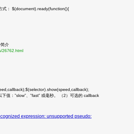
(document).ready(function(){
y简介
s/26762.html
callback);$(selector).show(speed,callback);
slow”、”fast” 或毫秒。 （2）可选的 callback
nrecognized expression: unsupported pseudo: