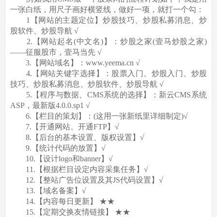
一张白纸，用尺子画好横竖线，做好一项，就打一个勾：
1【网站的主题定位】炒股技巧、炒股私募消息、炒
股软件、炒股导航 √
2.【网站起名(中文名)】：炒股之家(壹马炒股之家)
——征服股市，壹马当先 √
3.【网站域名】：www.yeema.cn √
4.【网站关键字选择】：股票入门、炒股入门、炒股
技巧、炒股私募消息、炒股软件、炒股导航 √
5.【程序与数据、CMS系统的选择】：新云CMS系统
ASP，最新版4.0.0.sp1 √
6.【栏目的策划】：(这用一张新纸里详细制定)√
7.【开通网站、开通FTP】√
8.【后台的基本设置、版权设置】√
9.【统计代码的放置】√
10.【设计logo和banner】√
11.【根据栏目设定内容采集任务】√
12.【整站广告位设置及其JS代码设置】√
13.【域名备案】√
14.【内容每日更新】 ★★
15.【定期交换友情链接】 ★★