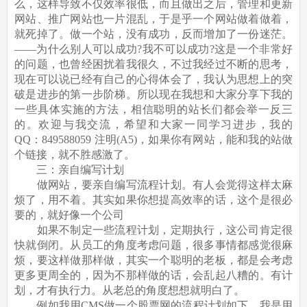
么，这样导致不仅效率很低，而且做出之后，管理和更新
网站、推广网站也一片混乱，于是乎一个网站做着做着，
就死掉了。做一个站，没有成功，反而增加了一份迷茫。
——为什么别人可以成功?我不可以成功?这是一个非常好
的问题，也曾经困扰着我很久，不过我经过不断的思考，
现在可以说已经有自己的心得体会了，我认为思想上的突
破是进步的第一步阶梯。所以现在我想和大家分享下我的
一些具体实施的方法，相信聪明的站长们都会举一反三
的。欢迎与我交流，希望和大家一同学习进步，我的
QQ：849588059 注明(A5)，如果你有网站，能和我的站做
个链接，就不胜感激了。
三：亲自编写计划
做网站，要亲自编写流程计划。有人会觉得这样太麻
烦了，用不着。其实如果你想提高效率的话，这个是很必
要的，就好像一个公司
如果不制定一些流程计划，定期执行，这公司肯定很
快就倒闭。从员工的角度考虑问题，很多事情都感觉很麻
烦，要这样做那样做，其实一个聪明的老板，都是会考虑
更多更周全的，因为不那样做的话，会乱起八糟的。有计
划，才有执行力。从老总的角度想想就明白了。
例如我用CMS做一个股票网的流程计划如下，我是用