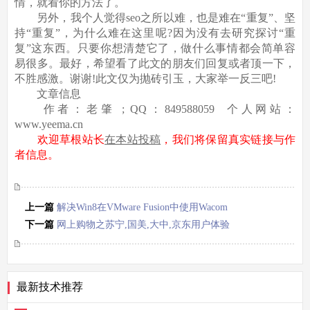
情，就看你的方法了。
另外，我个人觉得seo之所以难，也是难在“重复”、坚
持“重复”，为什么难在这里呢?因为没有去研究探讨“重
复”这东西。只要你想清楚它了，做什么事情都会简单容
易很多。最好，希望看了此文的朋友们回复或者顶一下，
不胜感激。谢谢!此文仅为抛砖引玉，大家举一反三吧!
文章信息
作者：老肇 ; QQ：849588059 个人网站：
www.yeema.cn
欢迎草根站长
在本站投稿
，我们将保留真实链接与作
者信息。
上一篇
解决Win8在VMware Fusion中使用Wacom
笔不正常的问题
下一篇
网上购物之苏宁,国美,大中,京东用户体验
分析
最新技术推荐