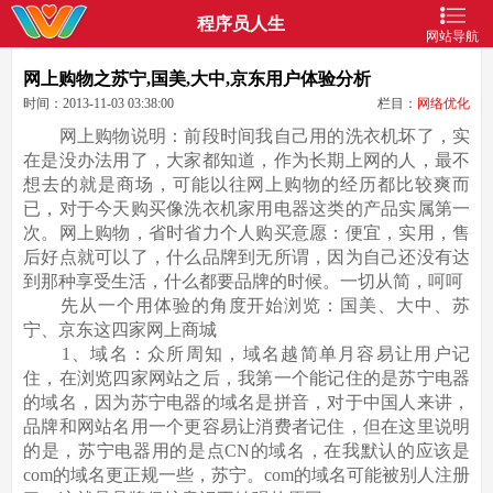
程序员人生
网站导航
网上购物之苏宁,国美,大中,京东用户体验分析
时间：2013-11-03 03:38:00
栏目：
网络优化
网上购物说明：前段时间我自己用的洗衣机坏了，实
在是没办法用了，大家都知道，作为长期上网的人，最不
想去的就是商场，可能以往网上购物的经历都比较爽而
已，对于今天购买像洗衣机家用电器这类的产品实属第一
次。网上购物，省时省力个人购买意愿：便宜，实用，售
后好点就可以了，什么品牌到无所谓，因为自己还没有达
到那种享受生活，什么都要品牌的时候。一切从简，呵呵
先从一个用体验的角度开始浏览：国美、大中、苏
宁、京东这四家网上商城
1、域名：众所周知，域名越简单月容易让用户记
住，在浏览四家网站之后，我第一个能记住的是苏宁电器
的域名，因为苏宁电器的域名是拼音，对于中国人来讲，
品牌和网站名用一个更容易让消费者记住，但在这里说明
的是，苏宁电器用的是点CN的域名，在我默认的应该是
com的域名更正规一些，苏宁。com的域名可能被别人注册