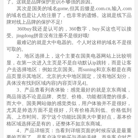
了。这就是品牌保护意识不够强的原因。
其次是国美的域名gome,但其后缀是.com.cn,输入.com
的域名也是让人给注册了，也非常的遗憾。这就是线下品
牌对线上品牌的保护不足!
360buy我还是认可的，360数字，buy买这也可以接
受。jingdong拼音没有注册不是很好哦!
最难记的就是大中电器的。个人对这样的域名不是很
可取的。
2、地区选择上，这个主要在国美电器网站上比较明
显，在第一次进入主页是不是自动默认ip跳转，而是让客
户去选择地区：例如北京国美。而suning和京东都是在商
品页显示其地区。北京的大中地区固定，没有地区划分，
具体没有找到区域内容[内容页详见4]。
3、产品查看列表体验：感觉最好的就是京东商城，
商品筛选不论是品牌、类型、价格、功能都清楚的很多。
而大中、国美网站做的感觉类似，用户体验并不是很好，
尤其是帅选方面不是很好，只有价格高到低、价格低到
高、上市时间。苏宁这个功能比国美大中要好点，基本价
格区域选择还是有的，还整体不如京东商城。
4、产品详细页：当看到详细页面的时候应该是最重
要的页面了，是客户决定购买与否的关键，首先客户对产