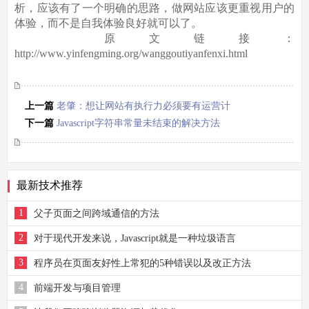
析，应该有了一个明确的思路，做网站应该更重视用户的
体验，而不是自我体验良好就可以了。
原文链接：
http://www.yinfengming.org/wanggoutiyanfenxi.html
上一篇
老肇：想让网站有执行力必须要有运营计
划
下一篇
Javascript字符串常量未结束的解决方法
最新技术推荐
1
父子页面之间跨域通信的方法
2
对于现代开发来说，Javascript就是一种垃圾语言
3
程序员在页面友好性上常犯的5种错误以及改正方法
4
前端开发与项目管理