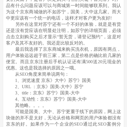
品有什么问题应该可以与商城第一时间能够联系到。我认
为这个京东商城做的不如苏宁，国美，大中这几家。而大
中更应该有一个统一的电话，这样才对客户更为友好!
另外在这里对苏宁还有一个不好的体验，就是是有货
还是没有货应该在明显处注明，如苏宁的详细页面，必须
点击立刻购买之后才显示“暂无货，请登记预约”，这是对
客户及其不友好的。我还是比较反对的。
最后我选择了京东商城来购买洗衣机，原因有两点，
用户体验远远超于前三家，第二点是价格的确比前几家的
便宜。而且京东注册后手机认证还有满500送20元现金的
优惠。这也是我选择的原因之一哦。
从SEO角度来简单说两句：
1、浏览速度 京东》大中》苏宁》国美
2、URL ：京东》国美-大中》苏宁
3、title：京东》苏宁》国美-大中
4、互动性：京东》苏宁》国美-大中
其他略。。。。
可能是国美、大中、苏宁更重于线下的原因，网上这
块做的并不是太好，无论从价格和网页的用户体验都没有
京东的好。如果作为一个企业的SEO通过此SEO案例分