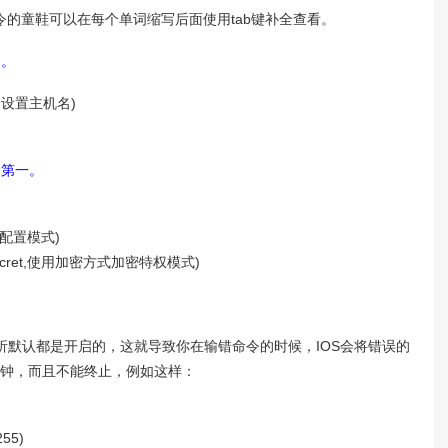
的童鞋可以在每个单词缩写后面使用tab键补全查看。
台。
XXX，设置主机名)
全第一。
入全局配置模式)
nable secret,使用加密方式加密特权模式)
析默认都是开启的，这就导致你在输错命令的时候，IOS会将错误的
分钟，而且不能终止，例如这样：
255)