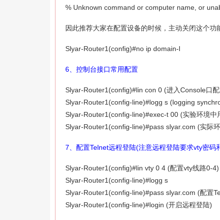
% Unknown command or computer name, or unabl
因此推荐大家在配置设备的时候，主动关闭这个功能(dom
Slyar-Router1(config)#no ip domain-l
6、控制台接口常用配置
Slyar-Router1(config)#lin con 0 (进入Consol
Slyar-Router1(config-line)#logg s (loggi
Slyar-Router1(config-line)#exec-t 00 
Slyar-Router1(config-line)#pass slyar.c
7、配置Telnet远程登陆(注意远程登陆要求vty密码和
Slyar-Router1(config)#lin vty 0 4 (配置vty线路0-4)
Slyar-Router1(config-line)#logg s
Slyar-Router1(config-line)#pass slyar.com 
Slyar-Router1(config-line)#login (开启远程登陆)