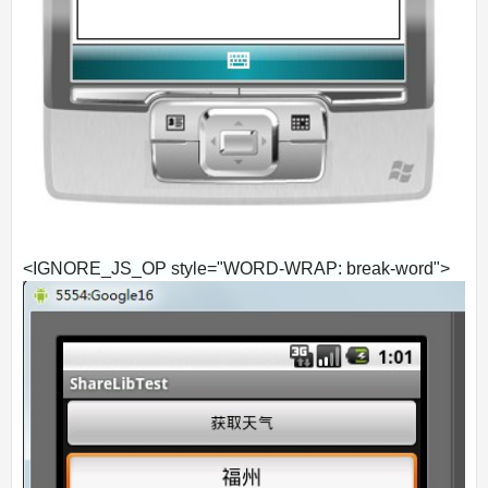
<IGNORE_JS_OP style="WORD-WRAP: break-word">