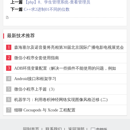
上一篇
【php】8、学生管理系统-查看管理员
下一篇
C++求2进制01不同的位数
最新技术推荐
1
森海塞尔及诺音曼将亮相第30届北京国际广播电影电视展览会
2
微信小程序全套使用指南
3
ADB环境变量配置（解决一些插件不能使用的问题，例如
Genymotion、自带的UI查看器等）
4
Android接口和框架学习
5
微信小程序上手篇（3）
6
机器学习：利用卷积神经网络实现图像风格迁移 (二)
7
细聊 Cocoapods 与 Xcode 工程配置
回到首页
联系我们
返回顶部