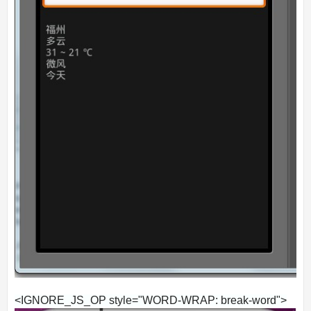
<IGNORE_JS_OP style="WORD-WRAP: break-word">