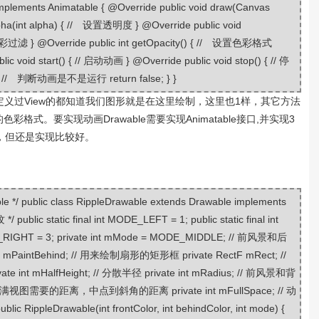
implements Animatable { @Override public void draw(Canvas
lpha(int alpha) { // 设置透明度 } @Override public void
 设置色彩过滤 } @Override public int getOpacity() { // 设置色彩格式
c void start() { // 启动动画 } @Override public void stop() { // 停
) { // 判断动画是不是运行 return false; } }
自定义过View的都知道我们图形就是在这里绘制，这里也1样，其它方法
e的色彩格式。
要实现动画Drawable需要实现Animatable接口,并实现3
，但还是实现比较好。
le */ public class RippleDrawable extends Drawable implements
 static final int MODE_LEFT = 1; public static final int
ODE_RIGHT = 3; private int mMode = MODE_MIDDLE; // 前风景和后
int mPaintBehind; // 用来绘制扇形的矩形框 private RectF mRect; //
te int mHalfHeight; // 分散半径 private int mRadius; // 前风景和背
 分散满视图需要的距离，中点到斜角的距离 private int mFullSpace; // 动
ic RippleDrawable(int frontColor, int behindColor, int mode) {