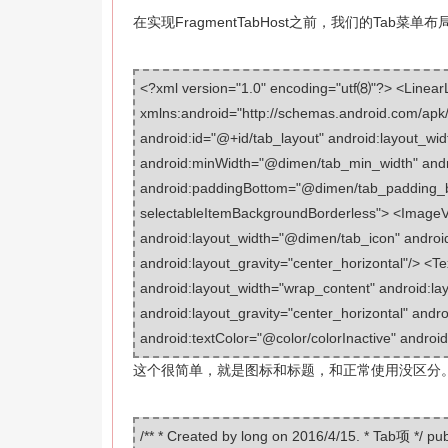
在实现
FragmentTabHost之前，我们的T
<?xml version="1.0" encoding="utf⑻"?> <Linear
xmlns:android="http://schemas.android.com/apk/r
android:id="@+id/tab_layout" android:layout_wi
android:minWidth="@dimen/tab_min_width" and
android:paddingBottom="@dimen/tab_padding_b
selectableItemBackgroundBorderless"> <ImageV
android:layout_width="@dimen/tab_icon" androi
android:layout_gravity="center_horizontal"/> <Te
android:layout_width="wrap_content" android:la
android:layout_gravity="center_horizontal" andr
android:textColor="@color/colorInactive" androi
这个很简单，就是图标和标题，和正常使用没区分。
/** * Created by long on 2016/4/15. * Tab项 */ publ