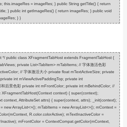
itle; this.imageRes = imageRes; } public String getTitle() { return
le = title; } public int getImageRes() { return imageRes; } public void
mageRes; } }
st */ public class XFragmentTabHost extends FragmentTabHost {
 mTabViews; private List<TabItem> mTabItems; // 字体激活色彩
InactiveColor; // 字体激活大小 private float mTextActiveSize; private
ate int mViewActivePaddingTop; private int
彩 private int mFrontColor; private int mBehindColor; //
FragmentTabHost(Context context) { super(context);
context, AttributeSet attrs) { super(context, attrs); _init(context);
ws = new ArrayList<>(); mTabItems = new ArrayList<>(); mContext =
lor(mContext, R.color.colorActive); mTextInactiveColor =
rInactive); mFrontColor = ContextCompat.getColor(mContext,