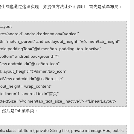
ab菜单布局生成也通过这里实现，并提供方法让外面调用，首先是菜单布局：
Layout
es/android" android:orientation="vertical"
dth="match_parent" android:layout_height="@dimen/tab_height"
roid:paddingTop="@dimen/tab_padding_top_inactive"
ottom" android:background="?
iew android:id="@+id/tab_icon"
d:layout_height="@dimen/tab_icon"
xtView android:id="@+id/tab_title"
yout_height="wrap_content"
oid:lines="1" android:text="首页"
d:textSize="@dimen/tab_text_size_inactive"/> </LinearLayout>
然后是Tab菜单类：
ic class TabItem { private String title; private int imageRes; public