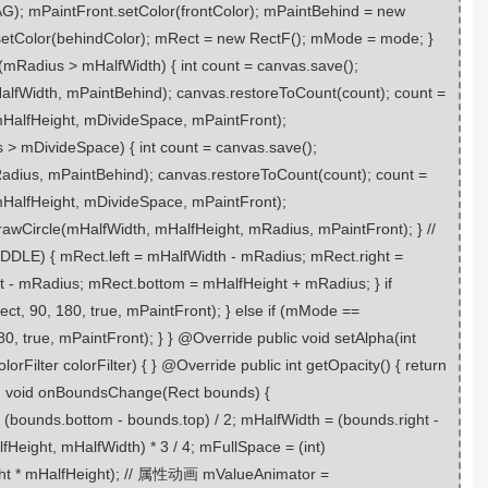
); mPaintFront.setColor(frontColor); mPaintBehind = new
etColor(behindColor); mRect = new RectF(); mMode = mode; }
(mRadius > mHalfWidth) { int count = canvas.save();
alfWidth, mPaintBehind); canvas.restoreToCount(count); count =
mHalfHeight, mDivideSpace, mPaintFront);
s > mDivideSpace) { int count = canvas.save();
adius, mPaintBehind); canvas.restoreToCount(count); count =
mHalfHeight, mDivideSpace, mPaintFront);
rawCircle(mHalfWidth, mHalfHeight, mRadius, mPaintFront); } //
 mRect.left = mHalfWidth - mRadius; mRect.right =
 - mRadius; mRect.bottom = mHalfHeight + mRadius; } if
 90, 180, true, mPaintFront); } else if (mMode ==
true, mPaintFront); } } @Override public void setAlpha(int
orFilter colorFilter) { } @Override public int getOpacity() { return
d void onBoundsChange(Rect bounds) {
bounds.bottom - bounds.top) / 2; mHalfWidth = (bounds.right -
Height, mHalfWidth) * 3 / 4; mFullSpace = (int)
ght * mHalfHeight); // 属性动画 mValueAnimator =