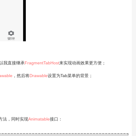
以我直接继承
FragmentTabHost
来实现动画效果更方便；
awable
，然后将
Drawable
设置为Tab菜单的背景；
4个方法，同时实现
Animatable
接口
：