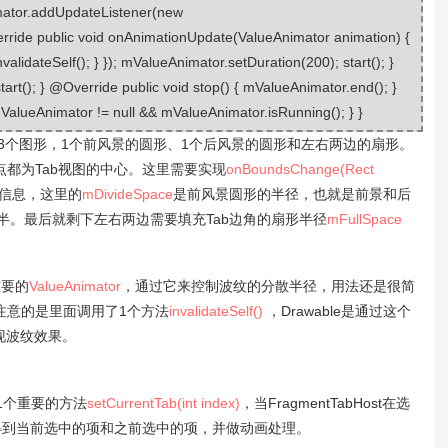
mator.addUpdateListener(new
rride public void onAnimationUpdate(ValueAnimator animation) {
alidateSelf(); } }); mValueAnimator.setDuration(200); start(); }
tart(); } @Override public void stop() { mValueAnimator.end(); }
ValueAnimator != null && mValueAnimator.isRunning(); } }
3个图形，1个前风景的圆形、1个后风景的圆形和左右两边的扇形。
都为Tab视图的中心。这里需要实现
onBoundsChange(Rect
寸信息，这里的
mDivideSpace
是前风景圆形的半径，也就是前景和后
半。最后就剩下左右两边需要填充Tab边角的扇形半径
mFullSpace
重要的
ValueAnimator
，通过它来控制波纹的分散半径，用法还是很简
注意的是里面调用了1个方法
invalidateSelf()
，Drawable是通过这个
实现波纹效果。
现1个重要的方法
setCurrentTab(int index)
，当
FragmentTabHost在选
得到当前选中的项和之前选中的项，并做动画处理。