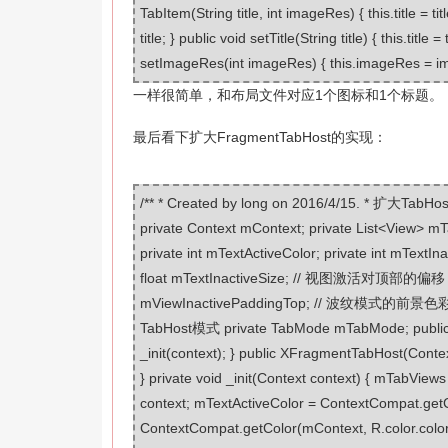
TabItem(String title, int imageRes) { this.title = t
title; } public void setTitle(String title) { this.tit
setImageRes(int imageRes) { this.imageRes = i
一样很简单，和布局文件对应1个图标和1个标题。
最后看下扩大FragmentTabHost的实现：
/** * Created by long on 2016/4/15. * 扩大TabHo
private Context mContext; private List<View>
private int mTextActiveColor; private int mText
float mTextInactiveSize; // 视图激活对顶部的偏移 priv
mViewInactivePaddingTop; // 波纹模式的前景色彩和后景色
TabHost模式 private TabMode mTabMode; public X
_init(context); } public XFragmentTabHost(Context 
} private void _init(Context context) { mTabVie
context; mTextActiveColor = ContextCompat.getCo
ContextCompat.getColor(mContext, R.color.colo