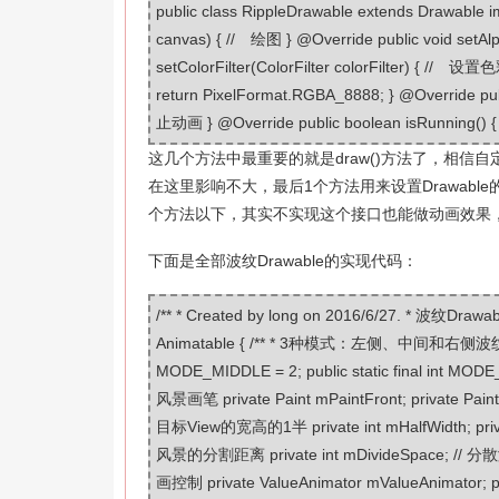
public class RippleDrawable extends Drawable 
canvas) { // 绘图 } @Override public void setA
setColorFilter(ColorFilter colorFilter) { //
return PixelFormat.RGBA_8888; } @Override publi
止动画 } @Override public boolean isRunning(
这几个方法中最重要的就是draw()方法了，相信
在这里影响不大，最后1个方法用来设置Drawabl
个方法以下，其实不实现这个接口也能做动画效果
下面是全部波纹Drawable的实现代码：
/** * Created by long on 2016/6/27. * 波纹Drawab
Animatable { /** * 3种模式：左侧、中间和右侧波纹 */ public
MODE_MIDDLE = 2; public static final int M
风景画笔 private Paint mPaintFront; private Pa
目标View的宽高的1半 private int mHalfWidth; priva
风景的分割距离 private int mDivideSpace; //
画控制 private ValueAnimator mValueAnimator; publ