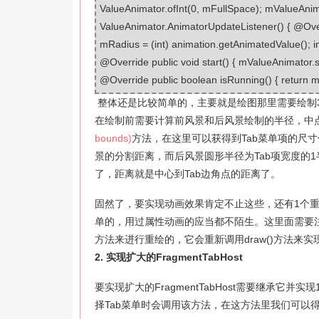
ValueAnimator.ofInt(0, mFullSpace); mValueAni
ValueAnimator.AnimatorUpdateListener() { @Ove
mRadius = (int) animation.getAnimatedValue(); inv
@Override public void start() { mValueAnimator.s
@Override public boolean isRunning() { return m
整体还是比较简单的，主要就是绘图那里需要绘制
在绘制前需要计算前风景和后风景绘制的半径，中点
bounds)
方法，在这里可以获得到Tab菜单项的尺
景的分割距离，而后风景圆形半径为Tab项宽度的1
了，距离就是中心到Tab边角点的距离了。
固然了，要实现动画效果肯定不止这些，还有1个
单的，用过属性动画的应当都不陌生。这里面需要
方法来进行重绘的，它会重新调用draw()方法来
2. 实现扩大的FragmentTabHost
要实现扩大的FragmentTabHost需要继承它并实
择Tab菜单时会调用该方法，在这方法里我们可以