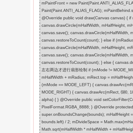
mPaintFront = new Paint(Paint.ANTI_ALIAS_FLAG
Paint(Paint.ANTI_ALIAS_FLAG); mPaintBehind.s
@Override public void draw(Canvas canvas) { if 
canvas.drawCircle(mHalfWidth, mHalfHeight, mH
canvas.save(); canvas.drawCircle(mHalfWidth, 
canvas.restoreToCount(count); } else if (mRadiu
canvas.drawCircle(mHalfWidth, mHalfHeight, mR
canvas.save(); canvas.drawCircle(mHalfWidth, 
canvas.restoreToCount(count); } else { canvas.d
左右两边才进行扇形绘制 if (mMode != MODE_MIDDLE) {
mHalfWidth + mRadius; mRect.top = mHalfHeight
(mMode == MODE_LEFT) { canvas.drawArc(mRect,
MODE_RIGHT) { canvas.drawArc(mRect, ⑼0, 180, 
alpha) { } @Override public void setColorFilter(Col
PixelFormat.RGBA_8888; } @Override protecte
super.onBoundsChange(bounds); mHalfHeight = (
bounds.left) / 2; mDivideSpace = Math.max(mHalf
Math.sqrt(mHalfWidth * mHalfWidth + mHalfHei