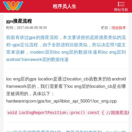
程序员人生
网站导航
gps搜星流程
时间：2017-04-06 09:38:59
栏目：
综合技术
前面有讲过gps的搜星流程，本文要讲授的是跟搜星类似的流
程–gps定位流程，由于全部进程比较类似，所以决定用1篇文
章来说解，modem层到loc eng层的数据传递和loc eng层到
android framework层的数据传递
loc eng层的gps location是通过location_cb函数来扔给android
framework层的，我们需要看下loc eng层的location_cb是在哪
里被调用的，具体以下：
hardware/qcom/gps/loc_api/libloc_api_50001/loc_eng.cpp
void
LocEngReportPosition::proc()
const
{
//跟搜星流程