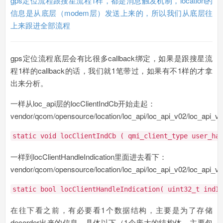
gps定位流程跟搜星流程1样，都是消息触发机制，location的
信息是从底层（modem层）发送上来的，所以我们从底层往
上来跟进全部流程
gps定位流程底层会有比很多callback绑定，如果是跟搜星流
程1样的callback的话，我们就1笔带过，如果有不1样的才拿
出来分析。
一样从loc_api层的locClientIndCb开始走起：
vendor/qcom/opensource/location/loc_api/loc_api_v02/loc_api_v0
static
void
locClientIndCb ( qmi_client_type user_ha
一样到locClientHandleIndication里面进去看下：
vendor/qcom/opensource/location/loc_api/loc_api_v02/loc_api_v0
static
bool
locClientHandleIndication( uint32_t ind
在往下看之前，有必要看1个数据结构，主要是为了存储
decorder出来的信息，具体以下（1个庞大的结构体，主要包