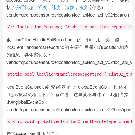
括了
会话状态，经度，纬度，海拔，速度
等信息）：
vendor/qcom/opensource/location/loc_api/loc_api_v02/location_s
/** Indication Message; Sends the position report to
跟locClientHandleSatReportInd的作用类似，
locClientHandlePosReportInd的主要作用是打印position相应
的信息，具体实现以下：
vendor/qcom/opensource/location/loc_api/loc_api_v02/loc_api_v0
static
bool
locClientHandlePosReportInd ( uint32_t m
localEventCallback终究绑定的是globalEventCb，具体在
《gps搜星流程（下）》有讲过，这里就不再讲了，我们直接
来看globalEventCb：
vendor/qcom/opensource/location/loc_api/loc_api_v02/LocApiV0
static
void
globalEventCb(locClientHandleType client
看下eventCb的具体实现：