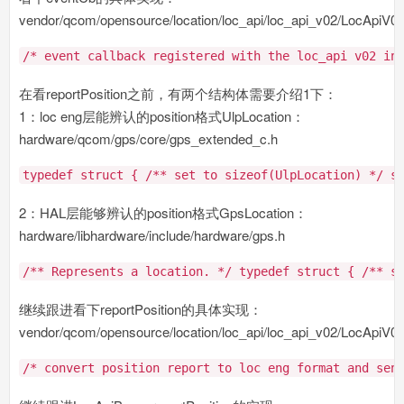
vendor/qcom/opensource/location/loc_api/loc_api_v02/LocApiV0
/* event callback registered with the loc_api v02 in
在看reportPosition之前，有两个结构体需要介绍1下：
1：loc eng层能辨认的position格式UlpLocation：
hardware/qcom/gps/core/gps_extended_c.h
typedef
struct
{
/** set to sizeof(UlpLocation) */
si
2：HAL层能够辨认的position格式GpsLocation：
hardware/libhardware/include/hardware/gps.h
/** Represents a location. */
typedef
struct
{
/** s
继续跟进看下reportPosition的具体实现：
vendor/qcom/opensource/location/loc_api/loc_api_v02/LocApiV0
/* convert position report to loc eng format and sen