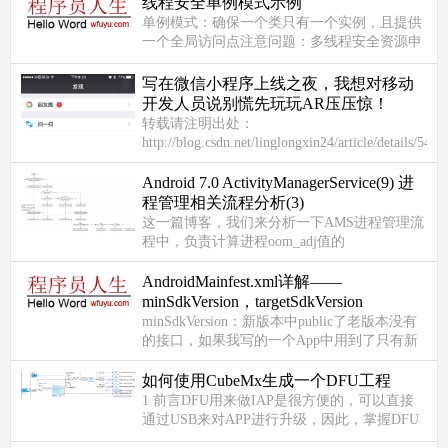
线程安全单例模式示例
单例模式：确保一个类只有一个实例，且提供
一个全局访问点注意问题：多线程安全资源申
请时机sig.h#include &ltiostream&gt#include
&ltpthread.h&gtusing nam...
写在微信小程序上线之夜，我想对移动
开发人员说别慌先玩玩AR压压惊！
转载请注明出处：
http://blog.csdn.net/linglongxin24/article/details/542
本文出自【DylanAndroid的博客】 写在微信小
程序上线之夜，我想...
Android 7.0 ActivityManagerService(9) 进
程管理相关流程分析(3)
computeOomAdjLocked
这一篇博客，我们来分析一下AMS进程管理流
程中，负责计算进程oom_adj值的
computeOomAdjLocked函数。从难度上来讲，
computeOomAdjLocked函数比
AndroidMainfest.xml详解——
updateOomAdjLocked...
minSdkVersion，targetSdkVersion
minSdkVersion：新版本中public了老版本没有
的接口，如果我写的一个App中用到了只有新
版本才有的接口，肯定不能让它跑在老版本
SDK上，不然会报错。 Android是如...
如何使用CubeMx生成一个DFU工程
1 前言DFU用来做IAP是很方便的，可以直接
通过USB来对APP进行升级，因此，掌握DFU
的制作还是挺有好处，特别是使用CubeMx工