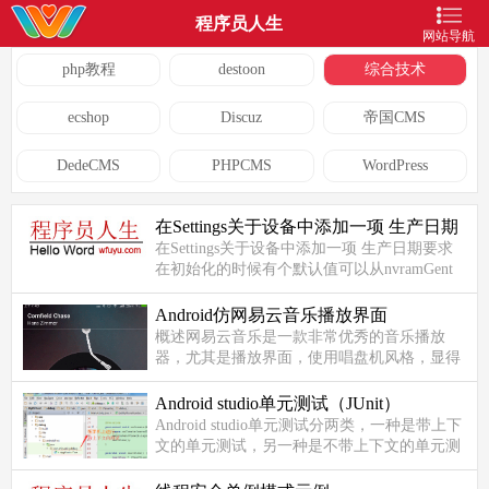
程序员人生
网站导航
php教程
destoon
综合技术
ecshop
Discuz
帝国CMS
DedeCMS
PHPCMS
WordPress
在Settings关于设备中添加一项 生产日期
在Settings关于设备中添加一项 生产日期要求
在初始化的时候有个默认值可以从nvramGent
中读取Setting中的布局文件在
packages/apps/Settings/res/xml/device_in...
Android仿网易云音乐播放界面
概述网易云音乐是一款非常优秀的音乐播放
器，尤其是播放界面，使用唱盘机风格，显得
格外古典优雅。这里抛砖引玉，原文地址：
http://www.jianshu.com/p/cb5499021...
Android studio单元测试（JUnit）
Android studio单元测试分两类，一种是带上下
文的单元测试，另一种是不带上下文的单元测
试。详情见下图目录结构。下面介绍在本地中
进行的不带上下文的测试，具...