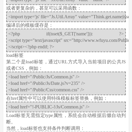
或者更复杂的，甚至可以采用函数：
<import type='js' file="Js.Util.Array" value="Think.get.name|isset
编译后的模板缓存是：
<?php if(isset($_GET['name'])): ?>
<script type="text/javascript" src="http://www.wfuyu.com/Public/J
</script><?php endif; ?>
load标签
第二个是load标签，通过URL方式导入当前项目的公共JS
或者CSS，例如：
<load href="/Public/Js/Common.js" />
<load href="/Public/Js/Date.js?v=235" />
<load href="/Public/Css/common.css" />
在href属性中可以使用特殊模板标签替换，例如：
<load href="!-PUBLIC-!/Js/Common.js" />
Load标签无需指定type属性，系统会自动根据后缀自动判
断。
当然，load标签也支持条件判断调用：