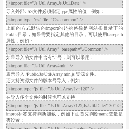
<import file="Js.Util.Array,Js.Util.Date" />
导入外部CSS文件必须指定type属性的值，例如：
<import type='css' file="Css.common" />
上面的方式默认的import的起始路径是网站根目录下的
Public目录，如果需要指定其他的目录，可以使用basepath
属性，例如：
<import file="Js.Util.Array" basepath="./Common" />
如果导入的文件中含有“.”号，则可以采用：
<import file="Js.Util.Array#min" />
表示导入 /Public/Js/Util/Array.min.js 资源文件。
还支持资源文件的版本号导入，例如：
<import type='js' file="Js.Util.Array?v=120" />
在导入多个文件的时候也可以支持
<import type='js' file="Js.Util.Array?125,Js.Util.Date?130" />
improt标签支持判断加载，例如下面首先判断name变量是
否设置：
<import type='js' file="Js.Util.Array" value="name" />