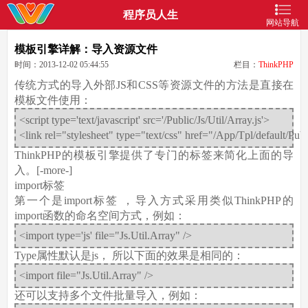
程序员人生
网站导航
模板引擎详解：导入资源文件
时间：2013-12-02 05:44:55
栏目：
ThinkPHP
传统方式的导入外部JS和CSS等资源文件的方法是直接在
模板文件使用：
<script type='text/javascript' src='/Public/Js/Util/Array.js'>
<link rel="stylesheet" type="text/css" href="/App/Tpl/default/Publi
ThinkPHP的模板引擎提供了专门的标签来简化上面的导
入。[-more-]
import标签
第一个是import标签 ，导入方式采用类似ThinkPHP的
import函数的命名空间方式，例如：
<import type='js' file="Js.Util.Array" />
Type属性默认是js， 所以下面的效果是相同的：
<import file="Js.Util.Array" />
还可以支持多个文件批量导入，例如：