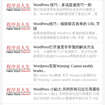
<ul> <?php $rand_posts ...
WordPress 技巧：多说提速技巧一则
我们知道使用多说这样的社会化评论服务之
后，WordPress 本地的留言除了备份之外，其
他已经没有什么作用了。但是安装了多说之
后，WordPress 还是会去数据库查...
WordPress技巧：移除留言表单的 URL 字
段
如果你使用的是 WordPress 标准的留言模板，
并且你想移除留言表单的 URL 字段，你可以
在当前主题的 functions.php 添加如下代码：
function wpjam_remo...
WordPress打开速度非常慢的解决方法
今天，小编带来了5个实例技巧，至少可以帮
助朋友们在减少wordpress博客的负荷上起到一
点点作用吧，下面和站长们一起分享。 实例
一、在特定的页面加载...
Wordpress安装Warning: Cannot modify
header...
网(LieHuo.Net)教程 关于 Wordpress安装时出
现“Warning: Cannot modify header information
&ndash; headers already sent by….” 今天新...
WordPress 小贴士:关闭所有日志引用通告
WordPress 小贴士:关闭所有日志引用通告 只需
运行在你的 WordPress 数据库中执行以下 SQL
查询语句，使用命令行客户端或 phpMyAdmin