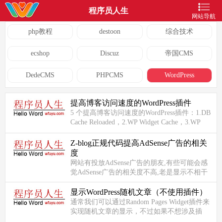
程序员人生
网站导航
php教程
destoon
综合技术
ecshop
Discuz
帝国CMS
DedeCMS
PHPCMS
WordPress
提高博客访问速度的WordPress插件
5 个提高博客访问速度的WordPress插件：1.DB
Cache Reloaded，2.WP Widget Cache，3.WP
Super Cache，4.cos-html-cache ，5.GZippy 。
1.DB...
Z-blog正规代码提高AdSense广告的相关
度
网站有投放AdSense广告的朋友,有些可能会感
觉AdSense广告的相关度不高,老是显示不相干
的广告,点击率很低,看到月光博客的新文章中
提到了可以使用添加一些H...
显示WordPress随机文章（不使用插件）
通常我们可以通过Random Pages Widget插件来
实现随机文章的显示，不过如果不想涉及插
件，下面的代码也可以调用出随机文章哦。