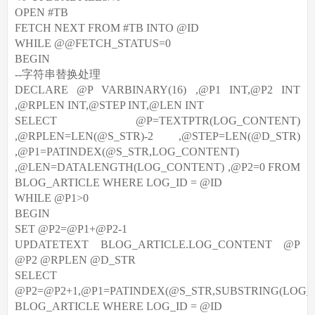
OPEN #TB
FETCH NEXT FROM #TB INTO @ID
WHILE @@FETCH_STATUS=0
BEGIN
--字符串替换处理
DECLARE @P VARBINARY(16) ,@P1 INT,@P2 INT
,@RPLEN INT,@STEP INT,@LEN INT
SELECT @P=TEXTPTR(LOG_CONTENT)
,@RPLEN=LEN(@S_STR)-2 ,@STEP=LEN(@D_STR)
,@P1=PATINDEX(@S_STR,LOG_CONTENT)
,@LEN=DATALENGTH(LOG_CONTENT) ,@P2=0 FROM
BLOG_ARTICLE WHERE LOG_ID = @ID
WHILE @P1>0
BEGIN
SET @P2=@P1+@P2-1
UPDATETEXT BLOG_ARTICLE.LOG_CONTENT @P
@P2 @RPLEN @D_STR
SELECT
@P2=@P2+1,@P1=PATINDEX(@S_STR,SUBSTRING(LOG_
BLOG_ARTICLE WHERE LOG_ID = @ID