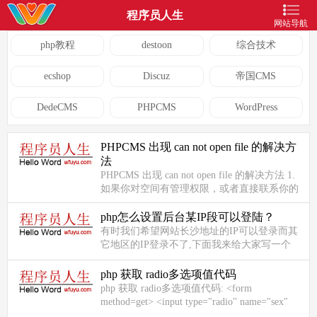
程序员人生
网站导航
php教程
destoon
综合技术
ecshop
Discuz
帝国CMS
DedeCMS
PHPCMS
WordPress
PHPCMS 出现 can not open file 的解决方
法
PHPCMS 出现 can not open file 的解决方法 1.
如果你对空间有管理权限，或者直接联系你的
空间商把PHP的安全模式取消掉 2. 如果你没权
限，请在本地...
php怎么设置后台某IP段可以登陆？
有时我们希望网站长沙地址的IP可以登录而其
它地区的IP登录不了,下面我来给大家写一个
php程序这个就可以实现限制后台某IP段可...
php 获取 radio多选项值代码
php 获取 radio多选项值代码: <form
method=get> <input type="radio" name="sex"
id="sex1" value="1" /><label for...