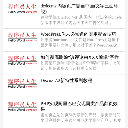
dedecms:内容页广告画中画(文字三面环
绕)
建站学院(LieHuo.Net)讯 国内一些知名的cms在
新版本中设计了内容画中画广告的功能，
Dedecms并没有设计画中画的功能，但是在论
坛看了很多人都需要三面文字...
WordPress,你未必知道的实用配置技巧
如果说functions.php文件是WordPress主题当中
最为重要的文件，那么对于整个WordPress来
说，最为重要的会是什么呢？它应该是 wp-
config.php文件。使用它可以...
如何彻底删除“该评论由XXX编辑”字样
如何彻底删除“该评论由XXX编辑”字样，此问
题，相信很多人会选择用安装插
件“SilentModify”的方式来解决，但经我测试后
发现，该插件其实也只是屏蔽了这...
Discuz!7.2新特性系列教程
PHP实现阿里巴巴实现同类产品翻页效
果
当前页左边的页码为最新的产品，按更新时间
呈升序排列；右边的页码为早期的产品， 按更
新时间呈降序排列。如果左边的记录条数小于